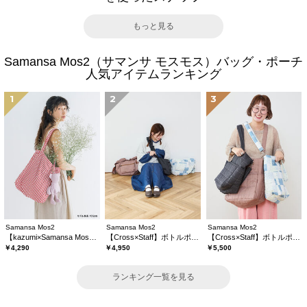
もっと見る
Samansa Mos2（サマンサ モスモス）バッグ・ポーチ
人気アイテムランキング
1
2
3
Samansa Mos2
Samansa Mos2
Samansa Mos2
【kazumi×Samansa Mos2】ぬいぐるみバッグ
【Cross×Staff】ボトルポケ付/ハーフムーンフリルbag
【Cross×Staff】ボトルポケ付/10ポケットトートbag
￥4,290
￥4,950
￥5,500
ランキング一覧を見る