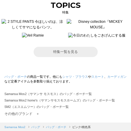
TOPICS
特集
特集一覧を見る
バッグ・ポーチ
の商品一覧です。他にも
シャツ・ブラウス
や
スカート
、
カーディガン
など定番アイテムを多数取り揃えております。
Samansa Mos2（サマンサ モスモス）のバッグ・ポーチ一覧
Samansa Mos2 home's（サマンサモスモスホームズ）のバッグ・ポーチ一覧
SM2（エスエムツー）のバッグ・ポーチ一覧
TSUHARU by Samansa Mos2（ツハルバイサマンサモスモス）のバッグ・ポーチ一覧
その他のブランド ＋
sm2rhythm（サマンサモスモス リズム）のバッグ・ポーチ一覧
Samansa Mos2 blue（サマンサモスモス ブルー）のバッグ・ポーチ一覧
Samansa Mos2
バッグ
バッグ・ポーチ
ピンク/桃色系