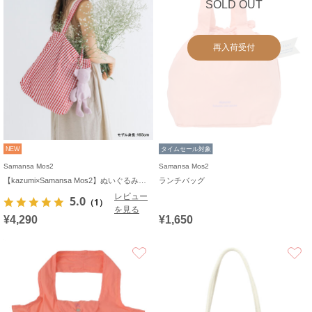
SOLD OUT
再入荷受付
NEW
タイムセール対象
Samansa Mos2
Samansa Mos2
【kazumi×Samansa Mos2】ぬいぐるみバッグ
ランチバッグ
レビュー
5.0
（1）
を見る
¥4,290
¥1,650
お気に入り