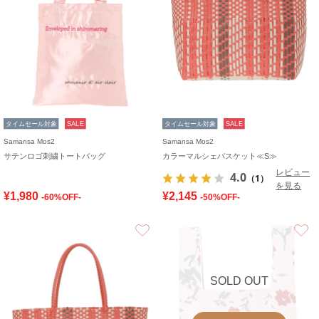
タイムセール対象
SALE
タイムセール対象
SALE
Samansa Mos2
Samansa Mos2
サテンロゴ刺繍トートバッグ
カラーマルシェバスケット≪S≫
レビュー
4.0
（1）
を見る
¥1,980
¥2,145
-60%OFF-
-50%OFF-
お気に入り
SOLD OUT