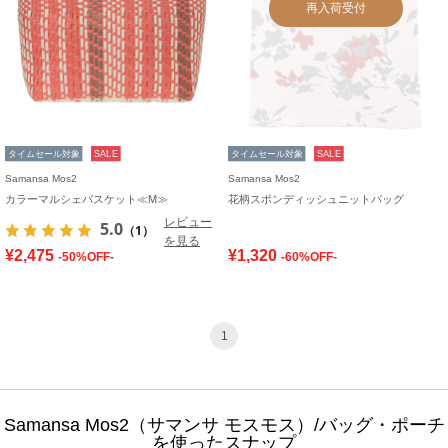
再入荷受付
タイムセール対象
SALE
タイムセール対象
SALE
Samansa Mos2
Samansa Mos2
カラーマルシェバスケット≪M≫
花柄スポンディッシュニットバッグ
レビュー
5.0
（1）
を見る
¥2,475
¥1,320
-50%OFF-
-60%OFF-
1
Samansa Mos2（サマンサ モスモス）/バッグ・ポーチ
を使ったスナップ