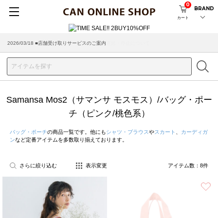
0
BRAND
カート
2026/03/18 ■店舗受け取りサービスのご案内
Samansa Mos2（サマンサ モスモス）/バッグ・ポー
チ（ピンク/桃色系）
バッグ・ポーチ
の商品一覧です。他にも
シャツ・ブラウス
や
スカート
、
カーディガ
ン
など定番アイテムを多数取り揃えております。
さらに絞り込む
表示変更
アイテム数：
8
件