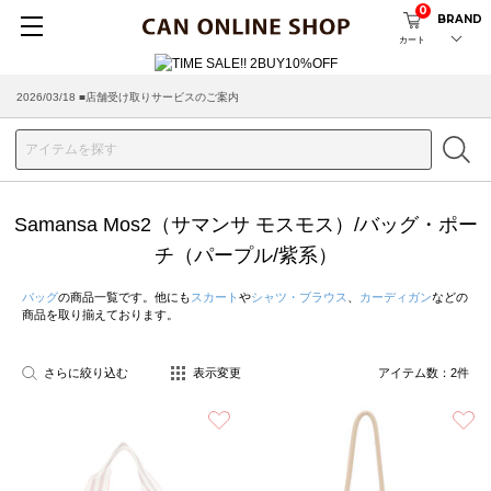
0
BRAND
カート
2026/03/18 ■店舗受け取りサービスのご案内
Samansa Mos2（サマンサ モスモス）/バッグ・ポー
チ（パープル/紫系）
バッグ
の商品一覧です。他にも
スカート
や
シャツ・ブラウス
、
カーディガン
などの
商品を取り揃えております。
さらに絞り込む
表示変更
アイテム数：
2
件
お気に入り