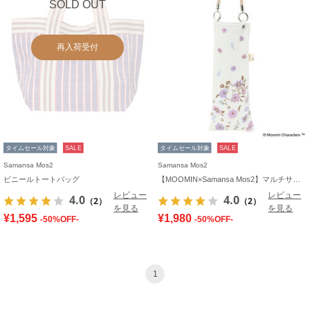
SOLD OUT
再入荷受付
タイムセール対象
SALE
タイムセール対象
SALE
Samansa Mos2
Samansa Mos2
ビニールトートバッグ
【MOOMIN×Samansa Mos2】マルチサコッシュ
レビュー
レビュー
4.0
4.0
（2）
（2）
を見る
を見る
¥1,595
¥1,980
-50%OFF-
-50%OFF-
1