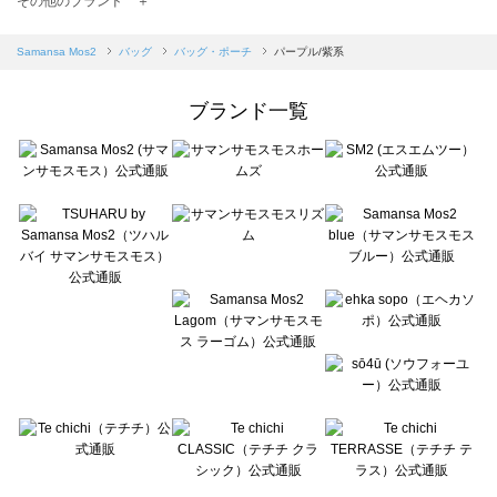
その他のブランド ＋
sm2rhythm（サマンサモスモス リズム）のバッグ・ポーチ一覧
Samansa Mos2 blue（サマンサモスモス ブルー）のバッグ・ポーチ一覧
Samansa Mos2
バッグ
バッグ・ポーチ
パープル/紫系
Samansa Mos2 Lagom（サマンサモスモス ラーゴム）のバッグ・ポーチ一覧
ehka sopo（エヘカソポ）のバッグ・ポーチ一覧
ブランド一覧
sō4ū（ソウフォーユー）のバッグ・ポーチ一覧
Te chichi（テチチ）のバッグ・ポーチ一覧
Te chichi CLASSIC（テチチ クラシック）のバッグ・ポーチ一覧
Te chichi TERRASSE（テチチ テラス）のバッグ・ポーチ一覧
Lugnoncure（ルノンキュール）のバッグ・ポーチ一覧
BETTY'S BLUE（べティーズブルー）のバッグ・ポーチ一覧
Wpc.（ワールドパーティー）のバッグ・ポーチ一覧