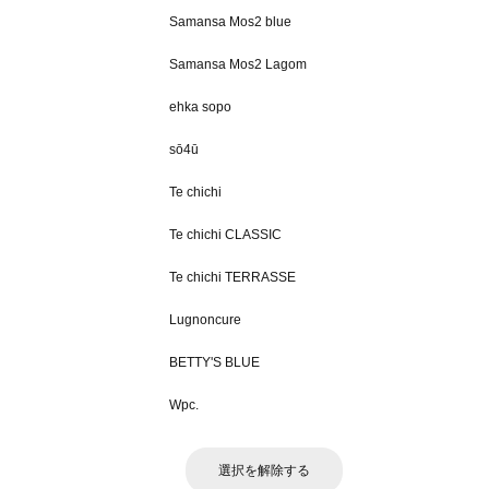
Samansa Mos2 blue
Samansa Mos2 Lagom
ehka sopo
sō4ū
Te chichi
Te chichi CLASSIC
Te chichi TERRASSE
Lugnoncure
BETTY'S BLUE
Wpc.
選択を解除する