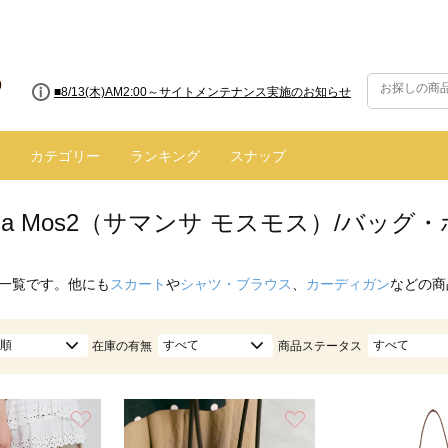
■8/13(木)AM2:00～サイトメンテナンス実施のお知らせ
カテゴリー
ランキング
スナップ
nsa Mos2（サマンサ モスモス）/バッ
一覧です。他にも
スカート
や
シャツ・ブラウス
、
カーディガン
などの商
順
すべて
すべて
在庫の有無
商品ステータス
お気に入り
お気に入り