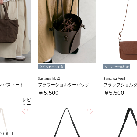
タイムセール対象
タイムセール対象
Samansa Mos2
Samansa Mos2
ロゴ刺繍キャンバストートバッグ
フラワーショルダーバッグ
フラップショル
￥5,500
￥5,500
レビ
ュー
5.0
（1）
を見
お気に入り
お気に入り
る
D OUT