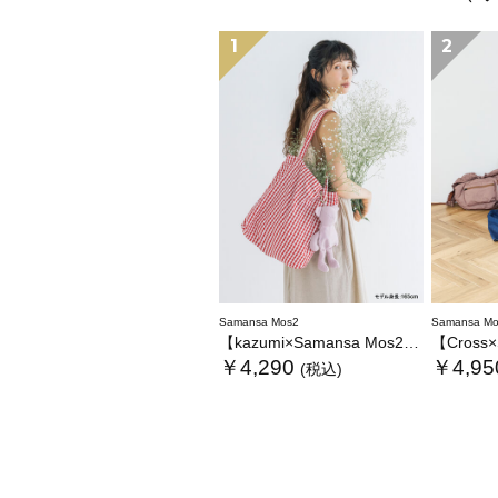
1
2
Samansa Mos2
Samansa Mo
【kazumi×Samansa Mos2】ぬいぐるみバッグ
【Cross×Staff
￥4,290
￥4,95
(税込)