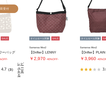
荷受付
SALE
タイムセール対象
SALE
タイムセール対象
S
Samansa Mos2
Samansa Mos2
ワーバッグ
【Drifter】LENNY
￥2,970
￥3,960
0%OFF-
-40%OFF-
-40%O
レビ
ュー
4.7
3.
（3）
を見
る