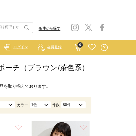
条件から探す
0
ログイン
会員登録
グ・ポーチ（ブラウン/茶色系）
品を取り揃えております。
1色
80件
カラー
件数
お気に入り
お気に入り