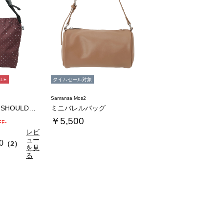
ALE
タイムセール対象
Samansa Mos2
【Drifter】PLAIN SHOULDE…
ミニバレルバッグ
￥5,500
FF-
レビ
ュー
0
（2）
を見
る