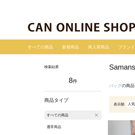
すべての商品
新着商品
再入荷商品
ブランド
Sama
検索結果
8
件
バッグ
の商品
商品タイプ
人気
表示順
すべての商品
通常商品