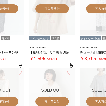
荷受付
再入荷受付
再入荷
再入荷
タイムセール対象
再入荷
タイムセール対象
再
Samansa Mos2
Samansa Mos2
《新色追加》麻レーヨン柄アソートパンツ
【接触冷感】ミニ裏毛切替フラワープリントTシ…
￥1,595
￥3,795
0%OFF-
-50%OFF-
-50%O
レ
レ
ビ
ビ
ュ
ュ
お気に入り
お気に入り
4.6
4.8
4.
（31）
ー
（27）
ー
を
を
見
見
る
る
D OUT
SOLD OUT
SOLD 
荷受付
再入荷受付
再入荷