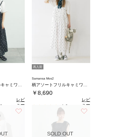
再入荷
Samansa Mos2
柄アソートフリルキャミワンピース《WEB限定…
柄アソートフリルキャミワンピース《WEB限定…
￥8,690
レビ
レビ
ュー
ュー
6
4.6
（9）
（9）
を見
を見
お気に入り
お気に入り
る
る
OUT
SOLD OUT