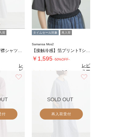
入荷
タイムセール対象
再入荷
Samansa Mos2
《新色追加》ちび襟シャツワンピース【WEB限…
【接触冷感】箔プリントTシャツ
￥1,595
-50%OFF-
レ
レビ
ビ
ュー
4.9
（7）
ュ
を見
お気に入り
お気に入り
6
（31）
ー
る
を
見
る
OUT
SOLD OUT
受付
再入荷受付