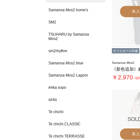
Samansa Mos2 home's
再入
SM2
TSUHARU by Samansa
Mos2
sm2rhythm
タイムセール対象
Samansa Mos2 blue
Samansa Mos2
Samansa Mos2 Lagom
￥2,970
-5
ehka sopo
sō4ū
Te chichi
SOL
Te chichi CLASSIC
再入
Te chichi TERRASSE