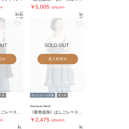
￥5,005
FF-
-30%OFF-
レビ
レ
ュー
ビ
9
（7）
を見
ュ
お気に入り
お気に入り
4.5
る
（64）
ー
を
見
る
OUT
SOLD OUT
受付
再入荷受付
入荷
タイムセール対象
再入荷
Samansa Mos2
《新色追加》はしごレースティアードキャミチュ…
《新色追加》はしごレースティアードキャミチュ…
￥2,475
FF-
-50%OFF-
レ
レ