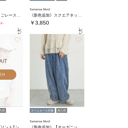
Samansa Mos2
《新色追加》はしごレースティアードキャミチュ…
《新色追加》スクエアネックレースノースリーブ…
￥3,850
FF-
レ
レ
ビ
ビ
ュ
ュ
お気に入り
お気に入り
9
4.6
（30）
ー
（31）
ー
を
を
見
見
る
る
OUT
受付
入荷
タイムセール対象
再入荷
Samansa Mos2
【接触冷感】箔プリントTシャツ
《新色追加》【オーガニックコットン】デニムバ…