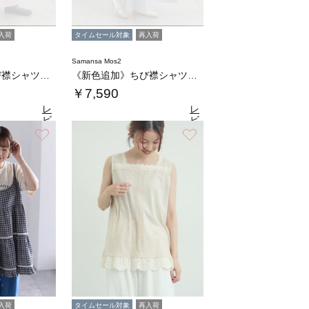
入荷
タイムセール対象
再入荷
Samansa Mos2
《新色追加》ちび襟シャツワンピース【WEB限…
《新色追加》ちび襟シャツワンピース【WEB限…
￥7,590
レ
レ
ビ
ビ
ュ
ュ
お気に入り
お気に入り
6
4.6
（31）
ー
（31）
ー
を
を
見
見
る
る
入荷
タイムセール対象
再入荷