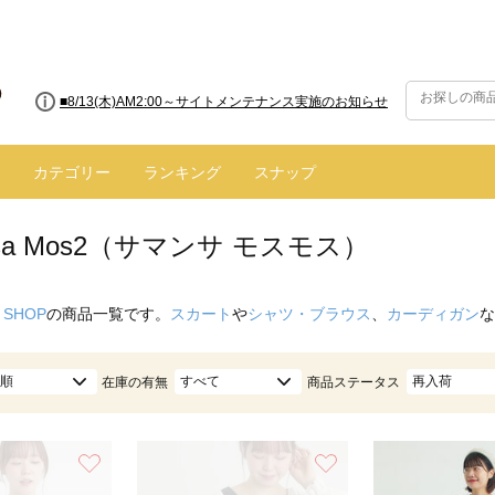
■8/13(木)AM2:00～サイトメンテナンス実施のお知らせ
カテゴリー
ランキング
スナップ
nsa Mos2（サマンサ モスモス）
 SHOP
の商品一覧です。
スカート
や
シャツ・ブラウス
、
カーディガン
な
順
すべて
再入荷
在庫の有無
商品ステータス
お気に入り
お気に入り