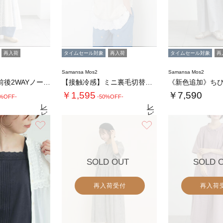
再入荷
タイムセール対象
再入荷
タイムセール対象
再
Samansa Mos2
Samansa Mos2
チュール刺繍前後2WAYノースリワンピース
【接触冷感】ミニ裏毛切替フラワープリントTシ…
￥1,595
￥7,590
0%OFF-
-50%OFF-
レ
レ
ビ
ビ
ュ
ュ
お気に入り
お気に入り
4.6
4.8
4.
（30）
ー
（27）
ー
を
を
見
見
る
る
SOLD OUT
SOLD 
再入荷受付
再入荷