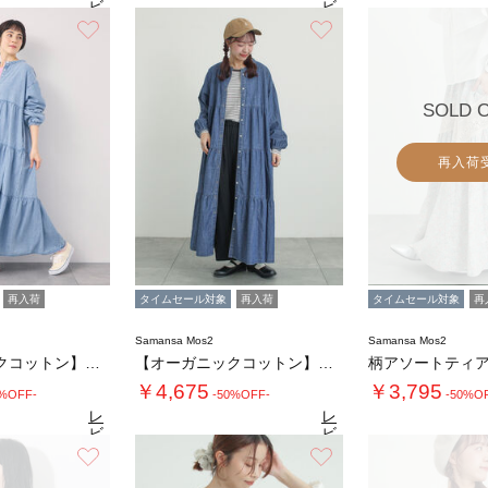
ビ
ビ
ュ
ュ
お気に入り
お気に入り
4.5
4.9
4.
（64）
ー
（30）
ー
を
を
見
見
る
る
SOLD 
再入荷
再入荷
タイムセール対象
再入荷
タイムセール対象
再
Samansa Mos2
Samansa Mos2
【オーガニックコットン】デニムティアードワン…
【オーガニックコットン】デニムティアードワン…
￥4,675
￥3,795
0%OFF-
-50%OFF-
-50%O
レ
レ
ビ
ビ
ュ
ュ
お気に入り
お気に入り
4.7
4.7
4.
（39）
ー
（39）
ー
を
を