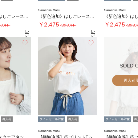
Samansa Mos2
Samansa Mos2
《新色追加》はしごレースティアードキャミチュ…
《新色追加》はしごレースティアードキャミチュ…
￥2,475
￥2,475
0%OFF-
-50%OFF-
-50%O
レ
レ
ビ
ビ
ュ
ュ
お気に入り
お気に入り
4.9
4.9
4.
（30）
ー
（30）
ー
を
を
見
見
る
る
SOLD 
再入荷
再入荷
タイムセール対象
再入荷
タイムセール対象
再
Samansa Mos2
Samansa Mos2
《新色追加》スクエアネックレースノースリーブ…
【接触冷感】箔プリントTシャツ