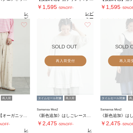
￥1,595
￥1,595
-50%OFF-
-50%O
レ
レビ
ビ
ュー
4.9
4.
（7）
ュ
を見
お気に入り
お気に入り
4.6
（31）
ー
る
を
見
る
SOLD OUT
SOLD 
再入荷受付
再入荷
再入荷
タイムセール対象
再入荷
タイムセール対象
再
Samansa Mos2
Samansa Mos2
《新色追加》【オーガニックコットン】デニムバ…
《新色追加》はしごレースティアードキャミチュ…
￥2,475
￥2,475
0%OFF-
-50%OFF-
-50%O
レ
レ