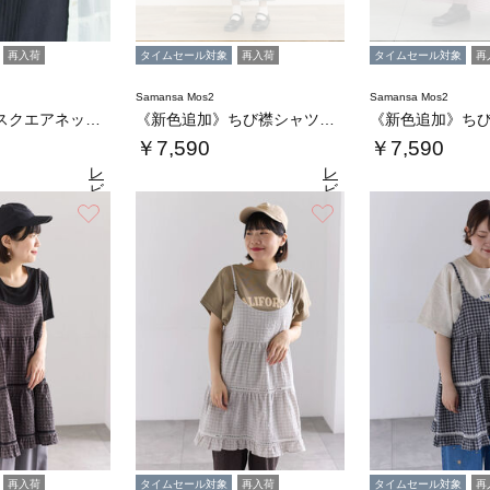
再入荷
タイムセール対象
再入荷
タイムセール対象
再
Samansa Mos2
Samansa Mos2
《新色追加》スクエアネックレースノースリーブ…
《新色追加》ちび襟シャツワンピース【WEB限…
￥7,590
￥7,590
レ
レ
ビ
ビ
ュ
ュ
お気に入り
お気に入り
4.6
4.6
4.
（31）
ー
（31）
ー
を
を
見
見
る
る
再入荷
タイムセール対象
再入荷
タイムセール対象
再