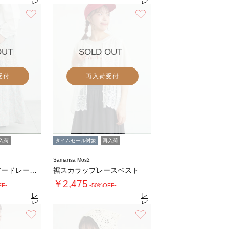
ビ
ビ
ュ
ュ
お気に入り
お気に入り
9
4.9
（30）
ー
（30）
ー
を
を
見
見
る
る
OUT
SOLD OUT
受付
再入荷受付
入荷
タイムセール対象
再入荷
Samansa Mos2
柄アソートティアードレーススカート
裾スカラップレースベスト
￥2,475
FF-
-50%OFF-
レ
レ
ビ
ビ
ュ
ュ
お気に入り
お気に入り
8
4.9
（28）
ー
（47）
ー
を
を