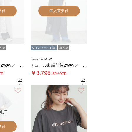
受付
再入荷受付
入荷
タイムセール対象
再入荷
Samansa Mos2
チュール刺繍前後2WAYノースリワンピース
チュール刺繍前後2WAYノースリワンピース
￥3,795
FF-
-50%OFF-
レ
レ
ビ
ビ
ュ
ュ
お気に入り
お気に入り
6
4.6
（30）
ー
（30）
ー
を
を
見
見
る
る
OUT
受付