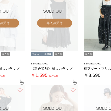
D OUT
SOLD OUT
荷受付
再入荷受付
再入荷
タイムセール対象
再入荷
再入荷
Samansa Mos2
Samansa Mos2
《新色追加》裾スカラップレースノースリーブイ…
《新色追加》裾スカラップレースノースリーブイ…
￥1,595
￥8,690
0%OFF-
-50%OFF-
レ
レ
ビ
ビ
4.
ュ
ュ
お気に入り
お気に入り
4.7
4.7
（58）
ー
（58）
ー
を
を
見
見
る
る
D OUT
SOLD OUT
SOLD 