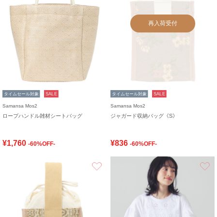
再入荷受付
タイムセール対象
SALE
タイムセール対象
SALE
Samansa Mos2
Samansa Mos2
ロープハンドル雑材シートバッグ
ジャガード収納バッグ《S》
¥1,760
¥836
-60%OFF-
-60%OFF-
お気に入り