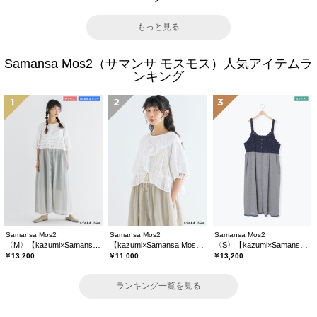
もっと見る
Samansa Mos2（サマンサ モスモス）人気アイテムラ
ンキング
1
2
3
Samansa Mos2
Samansa Mos2
Samansa Mos2
〈M〉【kazumi×Samansa Mos2】キャミワンピース《WEB限定カラーあり》
【kazumi×Samansa Mos2】レースフリルブラウス
〈S〉【kazumi×Samansa Mos2】キャミワンピース《WEB限定カラーあり》
￥13,200
￥11,000
￥13,200
ランキング一覧を見る