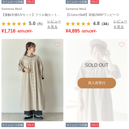
タイムセール対象
SALE
タイムセール対象
SALE
Samansa Mos2
Samansa Mos2
【接触冷感/UVカット】フリル袖カットソー
【Cross×Staff】前後2WAYワンピース
レビュー
レビュー
5.0
4.8
（1）
（34）
を見る
を見る
¥1,716
¥4,895
-60%OFF-
-50%OFF-
お気に入り
SOLD OUT
再入荷受付
タイムセール対象
SALE
タイムセール対象
SALE