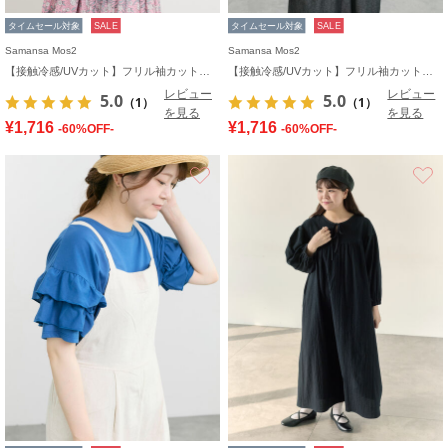
タイムセール対象
SALE
タイムセール対象
SALE
Samansa Mos2
Samansa Mos2
【接触冷感/UVカット】フリル袖カットソー
【接触冷感/UVカット】フリル袖カットソー
レビュー
レビュー
5.0
5.0
（1）
（1）
を見る
を見る
¥1,716
¥1,716
-60%OFF-
-60%OFF-
お気に入り