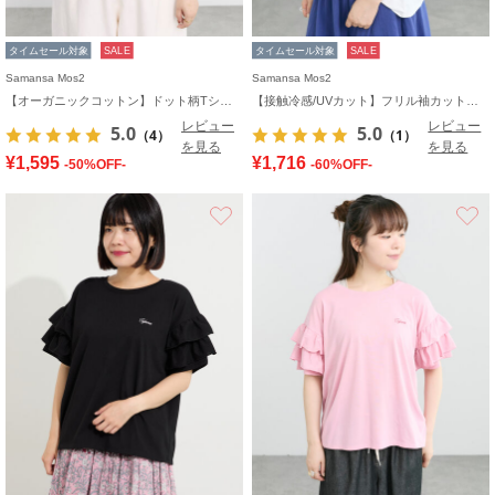
タイムセール対象
SALE
タイムセール対象
SALE
Samansa Mos2
Samansa Mos2
【オーガニックコットン】ドット柄Tシャツ
【接触冷感/UVカット】フリル袖カットソー
レビュー
レビュー
5.0
5.0
（4）
（1）
を見る
を見る
¥1,595
¥1,716
-50%OFF-
-60%OFF-
お気に入り