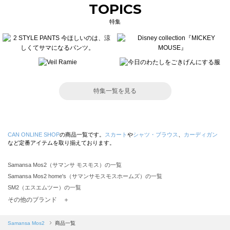
TOPICS
特集
特集一覧を見る
CAN ONLINE SHOP
の商品一覧です。
スカート
や
シャツ・ブラウス
、
カーディガン
など定番アイテムを取り揃えております。
Samansa Mos2（サマンサ モスモス）の一覧
Samansa Mos2 home's（サマンサモスモスホームズ）の一覧
SM2（エスエムツー）の一覧
TSUHARU by Samansa Mos2（ツハルバイサマンサモスモス）の一覧
その他のブランド ＋
sm2rhythm（サマンサモスモス リズム）の一覧
Samansa Mos2 blue（サマンサモスモス ブルー）の一覧
Samansa Mos2
商品一覧