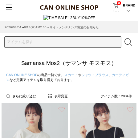
0
BRAND
カート
2026/07/29 ■【お知らせ】ヤマト運輸の配送遅延・停止について
Samansa Mos2（サマンサ モスモス）
CAN ONLINE SHOP
の商品一覧です。
スカート
や
シャツ・ブラウス
、
カーディガ
ン
など定番アイテムを取り揃えております。
さらに絞り込む
表示変更
アイテム数：
2004
件
お気に入り