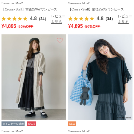
Samansa Mos2
Samansa Mos2
【Cross×Staff】前後2WAYワンピース
【Cross×Staff】前後2WAYワンピース
レビュー
レビュー
4.8
4.8
（34）
（34）
を見る
を見る
¥4,895
¥4,895
-50%OFF-
-50%OFF-
お気に入り
タイムセール対象
SALE
NEW
Samansa Mos2
Samansa Mos2