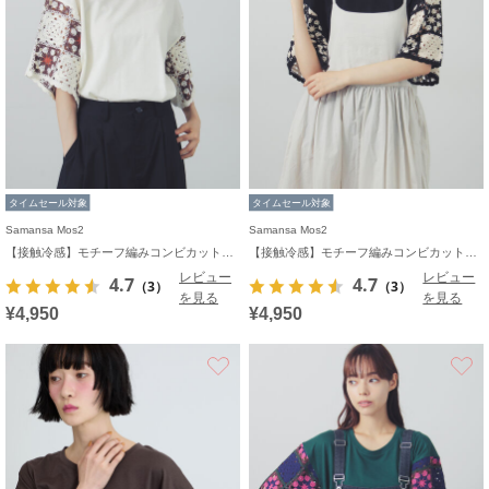
タイムセール対象
タイムセール対象
Samansa Mos2
Samansa Mos2
【接触冷感】モチーフ編みコンビカットソー
【接触冷感】モチーフ編みコンビカットソー
レビュー
レビュー
4.7
4.7
（3）
（3）
を見る
を見る
¥4,950
¥4,950
お気に入り