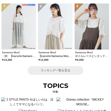
1
2
3
Samansa Mos2
Samansa Mos2
Samansa Mos2
〈M〉【kazumi×Samansa Mos2】キャミワンピース《WEB限定カラーあり》
【kazumi×Samansa Mos2】レースフリルブラウス
ボイルレースピンタックブラウス
￥13,200
￥11,000
￥6,930
ランキング一覧を見る
TOPICS
特集