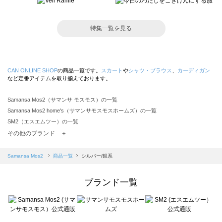
特集一覧を見る
CAN ONLINE SHOP
の商品一覧です。
スカート
や
シャツ・ブラウス
、
カーディガン
など定番アイテムを取り揃えております。
Samansa Mos2（サマンサ モスモス）の一覧
Samansa Mos2 home's（サマンサモスモスホームズ）の一覧
SM2（エスエムツー）の一覧
TSUHARU by Samansa Mos2（ツハルバイサマンサモスモス）の一覧
その他のブランド ＋
sm2rhythm（サマンサモスモス リズム）の一覧
Samansa Mos2 blue（サマンサモスモス ブルー）の一覧
Samansa Mos2
商品一覧
シルバー/銀系
Samansa Mos2 Lagom（サマンサモスモス ラーゴム）の一覧
ehka sopo（エヘカソポ）の一覧
ブランド一覧
sō4ū（ソウフォーユー）の一覧
Te chichi（テチチ）の一覧
Te chichi CLASSIC（テチチ クラシック）の一覧
Te chichi TERRASSE（テチチ テラス）の一覧