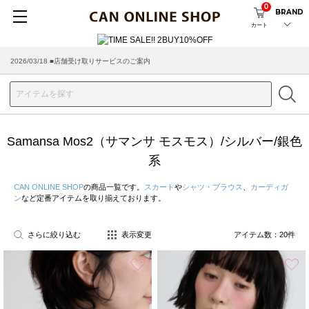
0
BRAND
カート
2026/03/18 ■店舗受け取りサービスのご案内
Samansa Mos2（サマンサ モスモス）/シルバー/銀色
系
CAN ONLINE SHOP
の商品一覧です。
スカート
や
シャツ・ブラウス
、
カーディガ
ン
など定番アイテムを取り揃えております。
さらに絞り込む
表示変更
アイテム数：
20
件
お気に入り