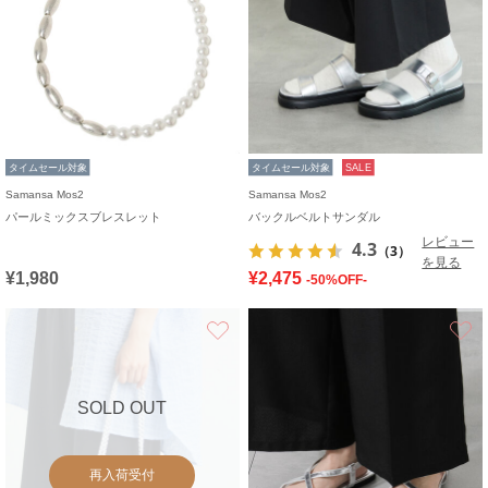
タイムセール対象
タイムセール対象
SALE
Samansa Mos2
Samansa Mos2
パールミックスブレスレット
バックルベルトサンダル
レビュー
4.3
（3）
を見る
¥1,980
¥2,475
-50%OFF-
お気に入り
SOLD OUT
再入荷受付