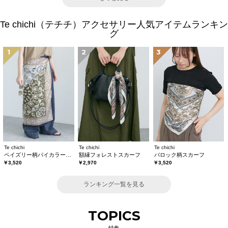
Te chichi（テチチ）アクセサリー人気アイテムランキン
グ
1
2
3
Te chichi
Te chichi
Te chichi
ペイズリー柄バイカラースカーフ
額縁フォレストスカーフ
バロック柄スカーフ
￥3,520
￥2,970
￥3,520
ランキング一覧を見る
TOPICS