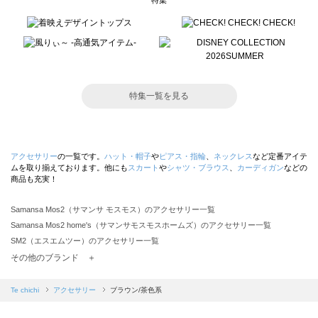
特集
特集一覧を見る
アクセサリー
の一覧です。
ハット・帽子
や
ピアス・指輪
、
ネックレス
など定番アイテ
ムを取り揃えております。他にも
スカート
や
シャツ・ブラウス
、
カーディガン
などの
商品も充実！
Samansa Mos2（サマンサ モスモス）のアクセサリー一覧
Samansa Mos2 home's（サマンサモスモスホームズ）のアクセサリー一覧
SM2（エスエムツー）のアクセサリー一覧
TSUHARU by Samansa Mos2（ツハルバイサマンサモスモス）のアクセサリー一覧
その他のブランド ＋
sm2rhythm（サマンサモスモス リズム）のアクセサリー一覧
Samansa Mos2 blue（サマンサモスモス ブルー）のアクセサリー一覧
Te chichi
アクセサリー
ブラウン/茶色系
Samansa Mos2 Lagom（サマンサモスモス ラーゴム）のアクセサリー一覧