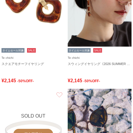
タイムセール対象
SALE
タイムセール対象
SALE
Te chichi
Te chichi
スクエアモチーフイヤリング
スウィングイヤリング《2026 SUMMER LOOK item》
¥2,145
¥2,145
-50%OFF-
-50%OFF-
お気に入り
SOLD OUT