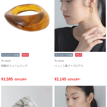
タイムセール対象
SALE
タイムセール対象
SALE
Te chichi
Te chichi
樹脂ボリュームリング
べっこう風フープピアス
¥1,595
¥2,145
-50%OFF-
-50%OFF-
お気に入り