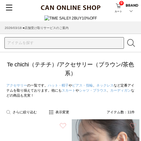
0
BRAND
カート
2026/08/04 ■8/13(木)AM2:00～サイトメンテナンス実施のお知らせ
2026/03/18 ■店舗受け取りサービスのご案内
Te chichi（テチチ）/アクセサリー（ブラウン/茶色
系）
アクセサリー
の一覧です。
ハット・帽子
や
ピアス・指輪
、
ネックレス
など定番アイ
テムを取り揃えております。他にも
スカート
や
シャツ・ブラウス
、
カーディガン
な
どの商品も充実！
さらに絞り込む
表示変更
アイテム数：
11
件
お気に入り