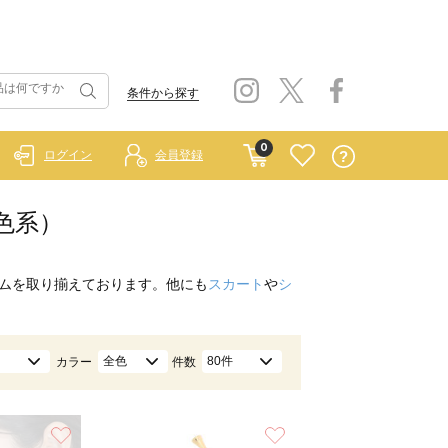
条件から探す
0
ログイン
会員登録
金色系）
ムを取り揃えております。他にも
スカート
や
シ
全色
80件
カラー
件数
お気に入り
お気に入り