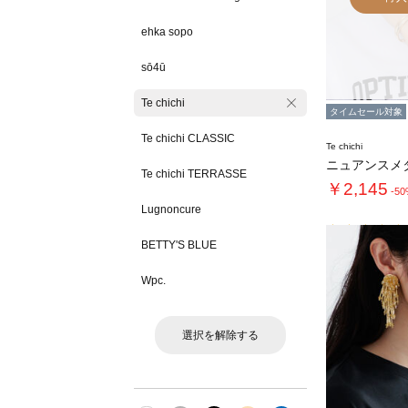
ehka sopo
sō4ū
Te chichi
タイムセール対象
Te chichi CLASSIC
Te chichi
Te chichi TERRASSE
￥2,145
-5
Lugnoncure
BETTY'S BLUE
Wpc.
選択を解除する