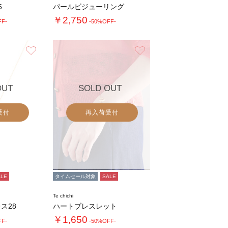
5
パールビジューリング
￥2,750
FF-
-50%OFF-
お気に入り
お気に入り
OUT
SOLD OUT
受付
再入荷受付
ALE
タイムセール対象
SALE
Te chichi
ス28
ハートブレスレット
￥1,650
FF-
-50%OFF-