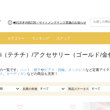
■8/13(木)AM2:00～サイトメンテナンス実施のお知らせ
■【お知らせ】ヤマト運輸の配送遅延・停止について
カテゴリー
ランキング
スナップ
hichi（テチチ）/アクセサリー（ゴールド/
の一覧です。
ハット・帽子
や
ピアス・指輪
、
ネックレス
など定番アイテ
ス
、
カーディガン
などの商品も充実！
順
すべて
すべて
在庫の有無
商品ステータス
お気に入り
お気に入り