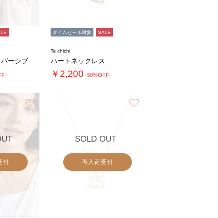
ALE
タイムセール対象
SALE
Te chichi
メタルバックルリバーシブルベルト
ハートネックレス
￥2,200
FF-
-50%OFF-
お気に入り
お気に入り
OUT
SOLD OUT
受付
再入荷受付