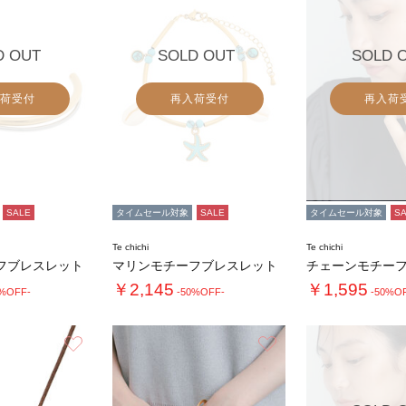
D OUT
SOLD OUT
SOLD 
荷受付
再入荷受付
再入荷
SALE
タイムセール対象
SALE
タイムセール対象
S
Te chichi
Te chichi
フブレスレット
マリンモチーフブレスレット
￥2,145
￥1,595
0%OFF-
-50%OFF-
-50%O
お気に入り
お気に入り