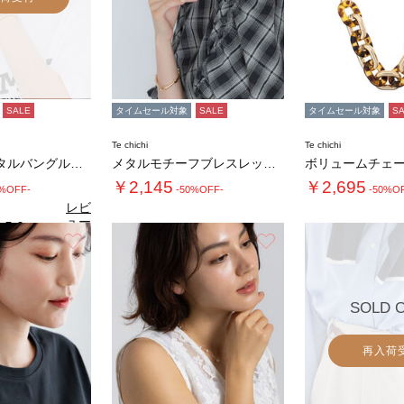
SALE
タイムセール対象
SALE
タイムセール対象
S
Te chichi
Te chichi
ニュアンスメタルバングル《2026 SUMM…
メタルモチーフブレスレット《2026 SUM…
￥2,145
￥2,695
0%OFF-
-50%OFF-
-50%O
レビ
ュー
5.0
（1）
を見
お気に入り
お気に入り
る
SOLD 
再入荷