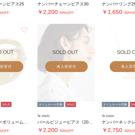
ーンピアス25
ナンバーチェーンピアス30
ナンバーリング2
￥2,200
￥1,650
0%OFF-
-50%OFF-
-50%O
お気に入り
お気に入り
D OUT
SOLD OUT
SOLD 
荷受付
再入荷受付
再入荷
SALE
タイムセール対象
SALE
タイムセール対象
S
Te chichi
Te chichi
パールビジューボリュームリング
パールビジューピアス《2026 SUMMER…
ナンバーネックレ
￥2,200
￥2,750
0%OFF-
-50%OFF-
-50%O