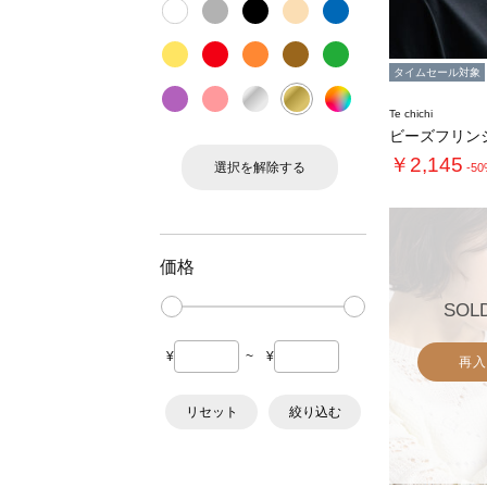
タイムセール対象
Te chichi
￥2,145
選択を解除する
-5
価格
SOL
¥
~
¥
再入
リセット
絞り込む