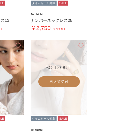
ALE
タイムセール対象
SALE
Te chichi
ス13
ナンバーネックレス25
￥2,750
FF-
-50%OFF-
お気に入り
お気に入り
SOLD OUT
再入荷受付
ALE
タイムセール対象
SALE
Te chichi