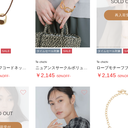
SOLD 
再入荷
SALE
タイムセール対象
SALE
タイムセール対象
S
Te chichi
Te chichi
リングモチーフコードネックレス
ニュアンスサークルボリュームバングル
ロープモチーフ
￥2,145
￥2,145
0%OFF-
-50%OFF-
-50%O
お気に入り
お気に入り
D OUT
荷受付