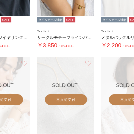
SALE
タイムセール対象
SALE
タイムセール対象
S
Te chichi
Te chichi
ビーズフリンジイヤリング《2026 SUMM…
サークルモチーフラインバングル
￥3,850
￥2,200
0%OFF-
-50%OFF-
-50%O
お気に入り
お気に入り
D OUT
SOLD OUT
SOLD 
荷受付
再入荷受付
再入荷