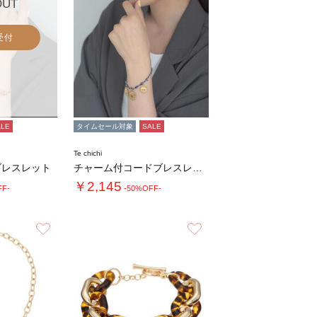
OUT
受付
ALE
タイムセール対象
SALE
Te chichi
ブレスレット
チャーム付コードブレスレット
￥2,145
FF-
-50%OFF-
お気に入り
お気に入り