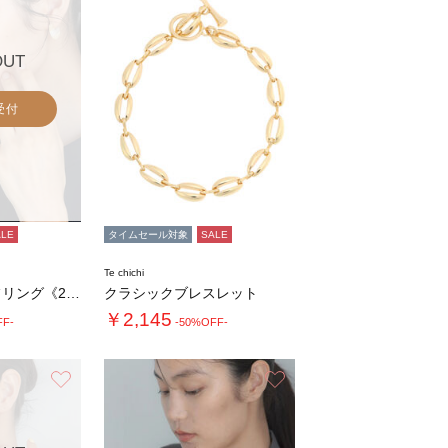
OUT
受付
ALE
タイムセール対象
SALE
Te chichi
チェーンモチーフリング《2026 SUMME…
クラシックブレスレット
￥2,145
FF-
-50%OFF-
お気に入り
お気に入り