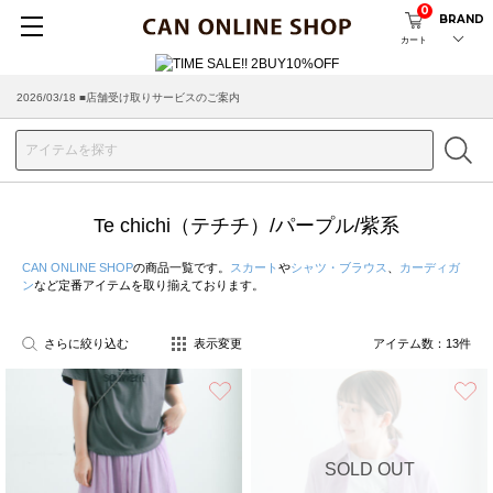
0
BRAND
カート
2026/03/18 ■店舗受け取りサービスのご案内
Te chichi（テチチ）/パープル/紫系
CAN ONLINE SHOP
の商品一覧です。
スカート
や
シャツ・ブラウス
、
カーディガ
ン
など定番アイテムを取り揃えております。
さらに絞り込む
表示変更
アイテム数：
13
件
お気に入り
SOLD OUT