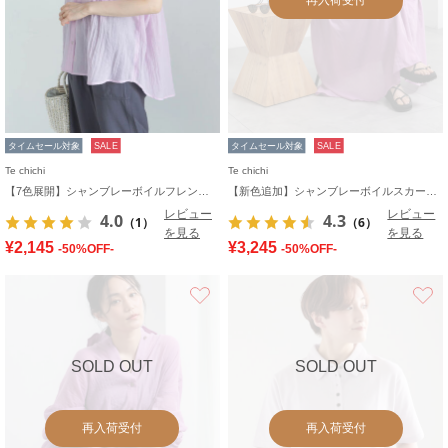
タイムセール対象
SALE
タイムセール対象
SALE
Te chichi
Te chichi
【7色展開】シャンブレーボイルフレンチスリーブシャツ
【新色追加】シャンブレーボイルスカート(セットアップ可)《2026 SUMMER LOOK item》
レビュー
レビュー
4.0
4.3
（1）
（6）
を見る
を見る
¥2,145
¥3,245
-50%OFF-
-50%OFF-
お気に入り
SOLD OUT
SOLD OUT
再入荷受付
再入荷受付