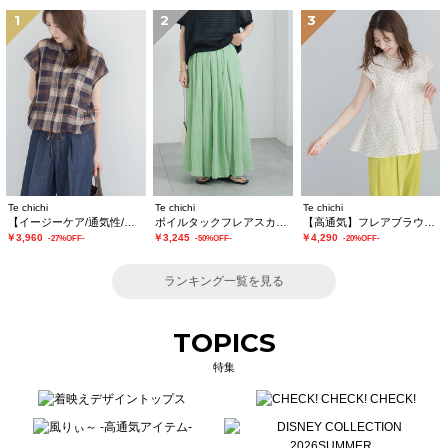
1
2
3
Te chichi
Te chichi
Te chichi
【イージーケア/通気性/マシンウォッシャブル】チェックドロストシャツ
ボイルタックフレアスカート(セットアップ可)
【高通気】フレアブラウス（セットアップ可）
￥3,960
￥3,245
￥4,290
-27%OFF-
-50%OFF-
-20%OFF-
ランキング一覧を見る
TOPICS
特集