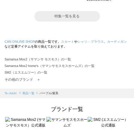
特集一覧を見る
CAN ONLINE SHOP
の商品一覧です。
スカート
や
シャツ・ブラウス
、
カーディガン
など定番アイテムを取り揃えております。
Samansa Mos2（サマンサ モスモス）の一覧
Samansa Mos2 home's（サマンサモスモスホームズ）の一覧
SM2（エスエムツー）の一覧
TSUHARU by Samansa Mos2（ツハルバイサマンサモスモス）の一覧
その他のブランド ＋
sm2rhythm（サマンサモスモス リズム）の一覧
Samansa Mos2 blue（サマンサモスモス ブルー）の一覧
Te chichi
商品一覧
パープル/紫系
Samansa Mos2 Lagom（サマンサモスモス ラーゴム）の一覧
ehka sopo（エヘカソポ）の一覧
ブランド一覧
sō4ū（ソウフォーユー）の一覧
Te chichi（テチチ）の一覧
Te chichi CLASSIC（テチチ クラシック）の一覧
Te chichi TERRASSE（テチチ テラス）の一覧