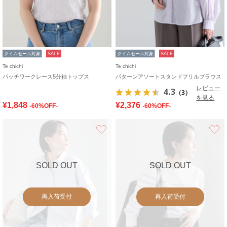
タイムセール対象
SALE
タイムセール対象
SALE
Te chichi
Te chichi
パッチワークレース5分袖トップス
パターンアソートスタンドフリルブラウス
レビュー
4.3
（3）
を見る
¥1,848
¥2,376
-60%OFF-
-60%OFF-
お気に入り
SOLD OUT
SOLD OUT
再入荷受付
再入荷受付