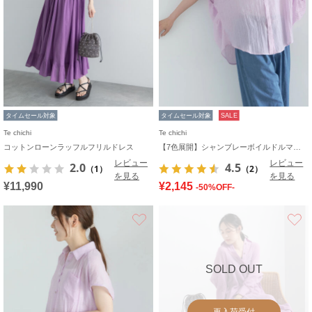
タイムセール対象
タイムセール対象
SALE
Te chichi
Te chichi
コットンローンラッフルフリルドレス
【7色展開】シャンブレーボイルドルマンシャツ
レビュー
レビュー
2.0
4.5
（1）
（2）
を見る
を見る
¥11,990
¥2,145
-50%OFF-
お気に入り
SOLD OUT
再入荷受付