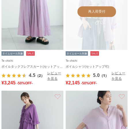
再入荷受付
タイムセール対象
SALE
タイムセール対象
SALE
Te chichi
Te chichi
ボイルタックフレアスカート(セットアップ可)
ボイルシャツ(セットアップ可)
レビュー
レビュー
4.5
5.0
（2）
（1）
を見る
を見る
¥3,245
¥2,145
-50%OFF-
-50%OFF-
お気に入り