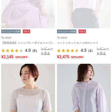
タイムセール対象
SALE
タイムセール対象
SALE
Te chichi
Te chichi
【新色追加】シャンブレーボイルシャツ(セットアップ可)《2026 SUMMER LOOK item》
コットンカットカノコポロシャツ
レビュー
レビュー
4.0
4.5
（5）
（2）
を見る
を見る
¥2,145
¥2,475
-50%OFF-
-50%OFF-
お気に入り