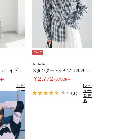
SALE
Te chichi
サッカーウエストシェイプワンピース
スタンダードシャツ《2026 spring …
￥2,772
FF-
-60%OFF-
レビ
レビ
ュー
ュー
0
4.3
（1）
（3）
を見
を見
お気に入り
る
る