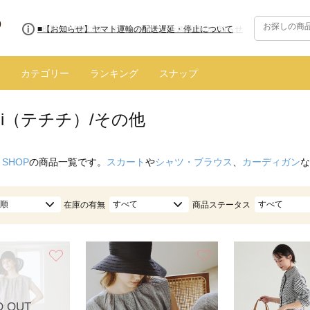
■【お知らせ】ヤマト運輸の配送遅延・停止について
カテゴリー
ランキング
スナップ
ichi（テチチ）/その他
 SHOP
の商品一覧です。
スカート
や
シャツ・ブラウス
、
カーディガン
な
順
すべて
すべて
在庫の有無
商品ステータス
お気に入り
お気に入り
D OUT