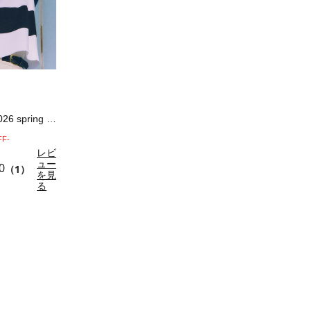
ラガーニット《2026 spring cat…
FF-
レビ
ュー
0
（1）
を見
る