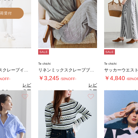
荷受付
SALE
SALE
Te chichi
Te chichi
リネンミックスクレープイージーパンツ(セット…
リネンミックスクレープブラウス(セットアップ…
￥3,245
￥4,840
0%OFF-
-50%OFF-
-60%O
レビ
レビ
ュー
ュー
5.0
5.0
4.
（1）
（2）
を見
を見
お気に入り
お気に入り
る
る