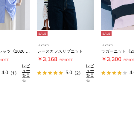
SALE
SALE
Te chichi
Te chichi
ポイント刺繍シャツ《2026 spring …
レースカフスリブニット
￥3,168
￥3,300
0%OFF-
-60%OFF-
-50%O
レビ
レビ
ュー
ュー
4.0
5.0
4.
（1）
（2）
を見
を見
る
る