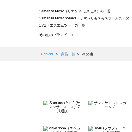
Samansa Mos2（サマンサ モスモス）の一覧
Samansa Mos2 home's（サマンサモスモスホームズ）の
SM2（エスエムツー）の一覧
TSUHARU by Samansa Mos2（ツハルバイサマンサモ
その他のブランド ＋
sm2rhythm（サマンサモスモス リズム）の一覧
Samansa Mos2 blue（サマンサモスモス ブルー）の一覧
Samansa Mos2 Lagom（サマンサモスモス ラーゴム）の
Te chichi
商品一覧
その他
ehka sopo（エヘカソポ）の一覧
sō4ū（ソウフォーユー）の一覧
Te chichi（テチチ）の一覧
Te chichi CLASSIC（テチチ クラシック）の一覧
Te chichi TERRASSE（テチチ テラス）の一覧
Lugnoncure（ルノンキュール）の一覧
BETTY'S BLUE（べティーズブルー）の一覧
Wpc.（ワールドパーティー）の一覧