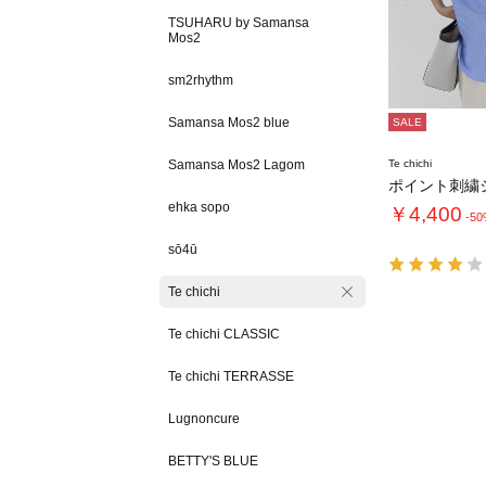
TSUHARU by Samansa
Mos2
sm2rhythm
Samansa Mos2 blue
SALE
Samansa Mos2 Lagom
Te chichi
ehka sopo
￥4,400
-5
sō4ū
Te chichi
Te chichi CLASSIC
Te chichi TERRASSE
Lugnoncure
BETTY'S BLUE