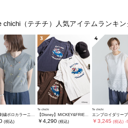
e chichi（テチチ）人気アイテムランキ
3
4
Te chichi
Te chichi
繍ポロカラーニット
【Disney】MICKEY&FRIENDS/オーバーサイズTシャツ
エンブロイダリーブ
0
￥4,290
￥3,245
(税込)
(税込)
(税込)
-