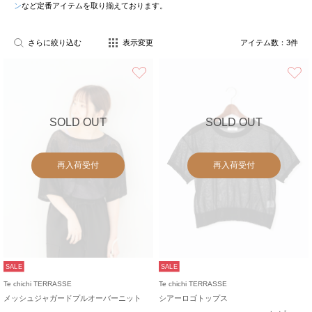
ン
など定番アイテムを取り揃えております。
さらに絞り込む
表示変更
アイテム数：
3
件
お気に入り
SOLD OUT
SOLD OUT
再入荷受付
再入荷受付
SALE
SALE
Te chichi TERRASSE
Te chichi TERRASSE
メッシュジャガードプルオーバーニット
シアーロゴトップス