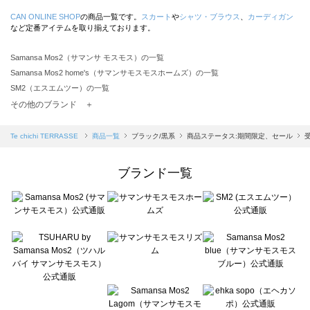
CAN ONLINE SHOP
の商品一覧です。
スカート
や
シャツ・ブラウス
、
カーディガン
など定番アイテムを取り揃えております。
Samansa Mos2（サマンサ モスモス）の一覧
Samansa Mos2 home's（サマンサモスモスホームズ）の一覧
SM2（エスエムツー）の一覧
TSUHARU by Samansa Mos2（ツハルバイサマンサモスモス）の一覧
その他のブランド ＋
sm2rhythm（サマンサモスモス リズム）の一覧
Samansa Mos2 blue（サマンサモスモス ブルー）の一覧
Te chichi TERRASSE
商品一覧
ブラック/黒系
商品ステータス:期間限定、セール
Samansa Mos2 Lagom（サマンサモスモス ラーゴム）の一覧
ehka sopo（エヘカソポ）の一覧
ブランド一覧
sō4ū（ソウフォーユー）の一覧
Te chichi（テチチ）の一覧
Te chichi CLASSIC（テチチ クラシック）の一覧
Te chichi TERRASSE（テチチ テラス）の一覧
Lugnoncure（ルノンキュール）の一覧
BETTY'S BLUE（べティーズブルー）の一覧
Wpc.（ワールドパーティー）の一覧