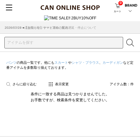
0
BRAND
カート
2026/07/29 ■【お知らせ】ヤマト運輸の配送遅延・停止について
2026/03/18 ■店舗受け取りサービスのご案内
パンツ
の商品一覧です。他にも
スカート
や
シャツ・ブラウス
、
カーディガン
など定
番アイテムを多数取り揃えております。
さらに絞り込む
表示変更
アイテム数：
件
条件に一致する商品は見つかりませんでした。
お手数ですが、検索条件を変更してください。