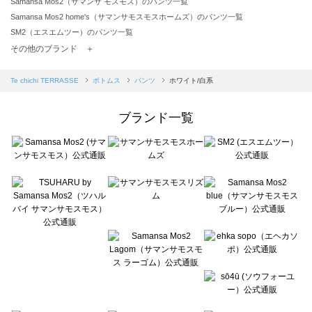
Samansa Mos2（サマンサ モスモス）のパンツ一覧
Samansa Mos2 home's（サマンサモスモスホームズ）のパンツ一覧
SM2（エスエムツー）のパンツ一覧
TSUHARU by Samansa Mos2（ツハルバイサマンサモスモス）のパンツ一覧
その他のブランド ＋
sm2rhythm（サマンサモスモス リズム）のパンツ一覧
Samansa Mos2 blue（サマンサモスモス ブルー）のパンツ一覧
Te chichi TERRASSE
ボトムス
パンツ
ホワイト/白系
Samansa Mos2 Lagom（サマンサモスモス ラーゴム）のパンツ一覧
ehka sopo（エヘカソポ）のパンツ一覧
ブランド一覧
sō4ū（ソウフォーユー）のパンツ一覧
Te chichi（テチチ）のパンツ一覧
Te chichi CLASSIC（テチチ クラシック）のパンツ一覧
Te chichi TERRASSE（テチチ テラス）のパンツ一覧
Lugnoncure（ルノンキュール）のパンツ一覧
BETTY'S BLUE（べティーズブルー）のパンツ一覧
Wpc.（ワールドパーティー）のパンツ一覧