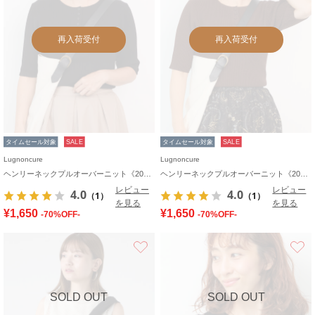
再入荷受付
再入荷受付
タイムセール対象
SALE
タイムセール対象
SALE
Lugnoncure
Lugnoncure
ヘンリーネックプルオーバーニット《2025autumn catalog item》
ヘンリーネックプルオーバーニット《2025autumn catalog item》
レビュー
レビュー
4.0
4.0
（1）
（1）
を見る
を見る
¥1,650
¥1,650
-70%OFF-
-70%OFF-
お気に入り
SOLD OUT
SOLD OUT