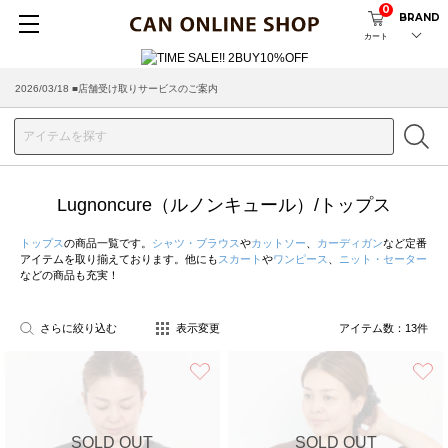
0
BRAND
カート
2026/03/18 ■店舗受け取りサービスのご案内
Lugnoncure（ルノンキュール）/トップス
トップス
の商品一覧です。
シャツ・ブラウス
や
カットソー
、
カーディガン
など定番
アイテムを取り揃えております。他にも
スカート
や
ワンピース
、
ニット・セーター
などの商品も充実！
さらに絞り込む
表示変更
アイテム数：
13
件
お気に入り
SOLD OUT
SOLD OUT