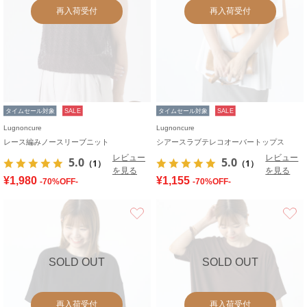
再入荷受付
再入荷受付
タイムセール対象
SALE
タイムセール対象
SALE
Lugnoncure
Lugnoncure
レース編みノースリーブニット
シアースラブテレコオーバートップス
レビュー
レビュー
5.0
5.0
（1）
（1）
を見る
を見る
¥1,980
¥1,155
-70%OFF-
-70%OFF-
お気に入り
SOLD OUT
SOLD OUT
再入荷受付
再入荷受付