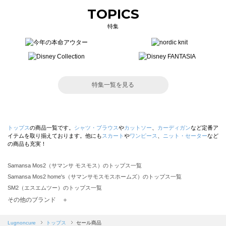
TOPICS
特集
特集一覧を見る
トップス
の商品一覧です。
シャツ・ブラウス
や
カットソー
、
カーディガン
など定番ア
イテムを取り揃えております。他にも
スカート
や
ワンピース
、
ニット・セーター
など
の商品も充実！
Samansa Mos2（サマンサ モスモス）のトップス一覧
Samansa Mos2 home's（サマンサモスモスホームズ）のトップス一覧
SM2（エスエムツー）のトップス一覧
TSUHARU by Samansa Mos2（ツハルバイサマンサモスモス）のトップス一覧
その他のブランド ＋
sm2rhythm（サマンサモスモス リズム）のトップス一覧
Samansa Mos2 blue（サマンサモスモス ブルー）のトップス一覧
Lugnoncure
トップス
セール商品