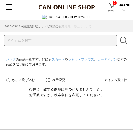
0
BRAND
カート
2026/07/29 ■【お知らせ】ヤマト運輸の配送遅延・停止について
2026/03/18 ■店舗受け取りサービスのご案内
バッグ
の商品一覧です。他にも
スカート
や
シャツ・ブラウス
、
カーディガン
などの
商品を取り揃えております。
さらに絞り込む
表示変更
アイテム数：
件
条件に一致する商品は見つかりませんでした。
お手数ですが、検索条件を変更してください。