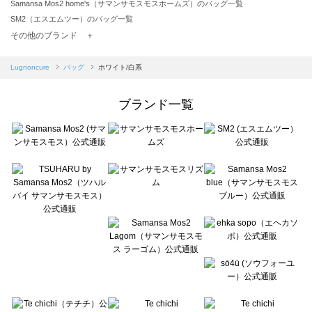
Samansa Mos2 home's（サマンサモスモスホームズ）のバッグ一覧
SM2（エスエムツー）のバッグ一覧
TSUHARU by Samansa Mos2（ツハルバイサマンサモスモス）のバッグ一覧
その他のブランド ＋
sm2rhythm（サマンサモスモス リズム）のバッグ一覧
Samansa Mos2 blue（サマンサモスモス ブルー）のバッグ一覧
Lugnoncure
バッグ
ホワイト/白系
Samansa Mos2 Lagom（サマンサモスモス ラーゴム）のバッグ一覧
ehka sopo（エヘカソポ）のバッグ一覧
ブランド一覧
sō4ū（ソウフォーユー）のバッグ一覧
Te chichi（テチチ）のバッグ一覧
Te chichi CLASSIC（テチチ クラシック）のバッグ一覧
Te chichi TERRASSE（テチチ テラス）のバッグ一覧
Lugnoncure（ルノンキュール）のバッグ一覧
BETTY'S BLUE（べティーズブルー）のバッグ一覧
Wpc.（ワールドパーティー）のバッグ一覧