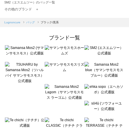
SM2（エスエムツー）のバッグ一覧
TSUHARU by Samansa Mos2（ツハルバイサマンサモスモス）のバッグ一覧
その他のブランド ＋
sm2rhythm（サマンサモスモス リズム）のバッグ一覧
Samansa Mos2 blue（サマンサモスモス ブルー）のバッグ一覧
Lugnoncure
バッグ
ブラック/黒系
Samansa Mos2 Lagom（サマンサモスモス ラーゴム）のバッグ一覧
ehka sopo（エヘカソポ）のバッグ一覧
ブランド一覧
sō4ū（ソウフォーユー）のバッグ一覧
Te chichi（テチチ）のバッグ一覧
Te chichi CLASSIC（テチチ クラシック）のバッグ一覧
Te chichi TERRASSE（テチチ テラス）のバッグ一覧
Lugnoncure（ルノンキュール）のバッグ一覧
BETTY'S BLUE（べティーズブルー）のバッグ一覧
Wpc.（ワールドパーティー）のバッグ一覧