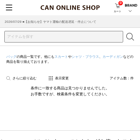
0
BRAND
カート
2026/07/29 ■【お知らせ】ヤマト運輸の配送遅延・停止について
2026/03/18 ■店舗受け取りサービスのご案内
バッグ
の商品一覧です。他にも
スカート
や
シャツ・ブラウス
、
カーディガン
などの
商品を取り揃えております。
さらに絞り込む
表示変更
アイテム数：
件
条件に一致する商品は見つかりませんでした。
お手数ですが、検索条件を変更してください。