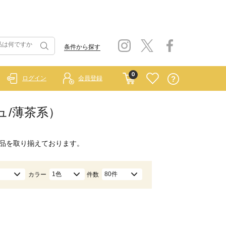
条件から探す
0
ログイン
会員登録
ジュ/薄茶系）
品を取り揃えております。
1色
80件
カラー
件数