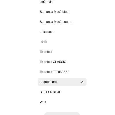
sm2rhythm
Samansa Mos2 blue
Samansa Mos2 Lagom
ehka sopo
sō4ū
Te chichi
Te chichi CLASSIC
Te chichi TERRASSE
Lugnoncure
BETTY'S BLUE
Wpc.