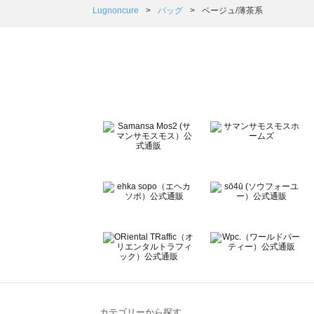
Samansa Mos2 Lagom（サマンサモスモス ラーゴム）
Lugnoncure
バッグ
ベージュ/薄茶系
ehka sopo（エヘカソポ）のバッグ一覧
sō4ū（ソウフォーユー）のバッグ一覧
Te chichi（テチチ）のバッグ一覧
Te chichi CLASSIC（テチチ クラシック）のバッグ一覧
Te chichi TERRASSE（テチチ テラス）のバッグ一覧
Lugnoncure（ルノンキュール）のバッグ一覧
BETTY'S BLUE（べティーズブルー）のバッグ一覧
Wpc.（ワールドパーティー）のバッグ一覧
カテゴリーから探す