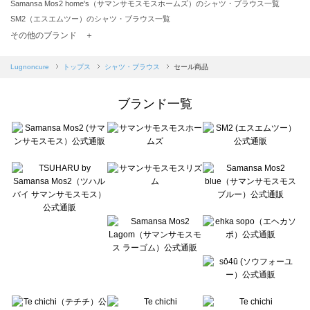
Samansa Mos2 home's（サマンサモスモスホームズ）のシャツ・ブラウス一覧
SM2（エスエムツー）のシャツ・ブラウス一覧
TSUHARU by Samansa Mos2（ツハルバイサマンサモスモス）のシャツ・ブラウス一覧
その他のブランド ＋
sm2rhythm（サマンサモスモス リズム）のシャツ・ブラウス一覧
Samansa Mos2 blue（サマンサモスモス ブルー）のシャツ・ブラウス一覧
Lugnoncure
トップス
シャツ・ブラウス
セール商品
Samansa Mos2 Lagom（サマンサモスモス ラーゴム）のシャツ・ブラウス一覧
ehka sopo（エヘカソポ）のシャツ・ブラウス一覧
ブランド一覧
sō4ū（ソウフォーユー）のシャツ・ブラウス一覧
Te chichi（テチチ）のシャツ・ブラウス一覧
Te chichi CLASSIC（テチチ クラシック）のシャツ・ブラウス一覧
Te chichi TERRASSE（テチチ テラス）のシャツ・ブラウス一覧
Lugnoncure（ルノンキュール）のシャツ・ブラウス一覧
BETTY'S BLUE（べティーズブルー）のシャツ・ブラウス一覧
Wpc.（ワールドパーティー）のシャツ・ブラウス一覧