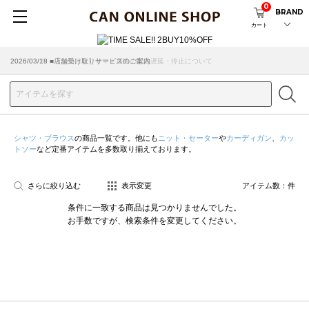
0
BRAND
カート
2026/07/29 ■【お知らせ】ヤマト運輸の配送遅延・停止について
2026/03/18 ■店舗受け取りサービスのご案内
シャツ・ブラウス
の商品一覧です。他にも
ニット・セーター
や
カーディガン
、
カッ
トソー
など定番アイテムを多数取り揃えております。
さらに絞り込む
表示変更
アイテム数：
件
条件に一致する商品は見つかりませんでした。
お手数ですが、検索条件を変更してください。