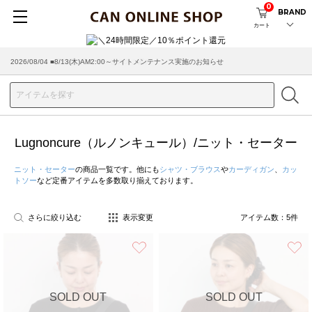
0
BRAND
カート
2026/08/04 ■8/13(木)AM2:00～サイトメンテナンス実施のお知らせ
Lugnoncure（ルノンキュール）/ニット・セーター
ニット・セーター
の商品一覧です。他にも
シャツ・ブラウス
や
カーディガン
、
カッ
トソー
など定番アイテムを多数取り揃えております。
さらに絞り込む
表示変更
アイテム数：
5
件
お気に入り
SOLD OUT
SOLD OUT