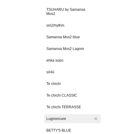
TSUHARU by Samansa
Mos2
sm2rhythm
Samansa Mos2 blue
Samansa Mos2 Lagom
ehka sopo
sō4ū
Te chichi
Te chichi CLASSIC
Te chichi TERRASSE
Lugnoncure
BETTY'S BLUE