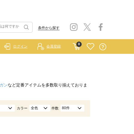
条件から探す
0
ログイン
会員登録
ガン
など定番アイテムを多数取り揃えておりま
全色
80件
カラー
件数