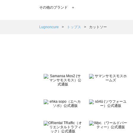
TSUHARU by Samansa Mos2（ツハルバイサマンサ
その他のブランド ＋
sm2rhythm（サマンサモスモス リズム）のカットソー一覧
Samansa Mos2 blue（サマンサモスモス ブルー）のカ
Samansa Mos2 Lagom（サマンサモスモス ラーゴム
Lugnoncure
トップス
カットソー
ehka sopo（エヘカソポ）のカットソー一覧
sō4ū（ソウフォーユー）のカットソー一覧
Te chichi（テチチ）のカットソー一覧
Te chichi CLASSIC（テチチ クラシック）のカットソー一
Te chichi TERRASSE（テチチ テラス）のカットソー一覧
Lugnoncure（ルノンキュール）のカットソー一覧
BETTY'S BLUE（べティーズブルー）のカットソー一覧
Wpc.（ワールドパーティー）のカットソー一覧