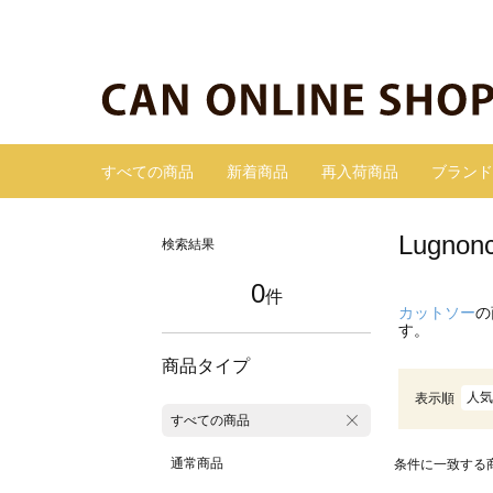
すべての商品
新着商品
再入荷商品
ブランド
Lugn
検索結果
0
件
カットソー
の
す。
商品タイプ
人気
表示順
すべての商品
通常商品
条件に一致する