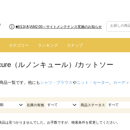
■8/13(木)AM2:00～サイトメンテナンス実施のお知らせ
カテゴリー
ランキング
スナップ
oncure（ルノンキュール）/カットソー
商品一覧です。他にも
シャツ・ブラウス
や
ニット・セーター
、
カーディ
順
すべて
すべて
在庫の有無
商品ステータス
商品は見つかりませんでした。お手数ですが、検索条件を変更してください。