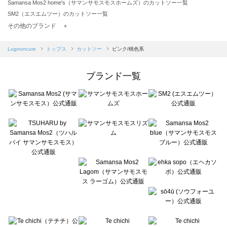
Samansa Mos2 home's（サマンサモスモスホームズ）のカットソー一覧
SM2（エスエムツー）のカットソー一覧
TSUHARU by Samansa Mos2（ツハルバイサマンサモスモス）のカットソー一覧
その他のブランド ＋
sm2rhythm（サマンサモスモス リズム）のカットソー一覧
Samansa Mos2 blue（サマンサモスモス ブルー）のカットソー一覧
Lugnoncure
トップス
カットソー
ピンク/桃色系
Samansa Mos2 Lagom（サマンサモスモス ラーゴム）のカットソー一覧
ehka sopo（エヘカソポ）のカットソー一覧
ブランド一覧
sō4ū（ソウフォーユー）のカットソー一覧
Te chichi（テチチ）のカットソー一覧
Te chichi CLASSIC（テチチ クラシック）のカットソー一覧
Te chichi TERRASSE（テチチ テラス）のカットソー一覧
Lugnoncure（ルノンキュール）のカットソー一覧
BETTY'S BLUE（べティーズブルー）のカットソー一覧
Wpc.（ワールドパーティー）のカットソー一覧