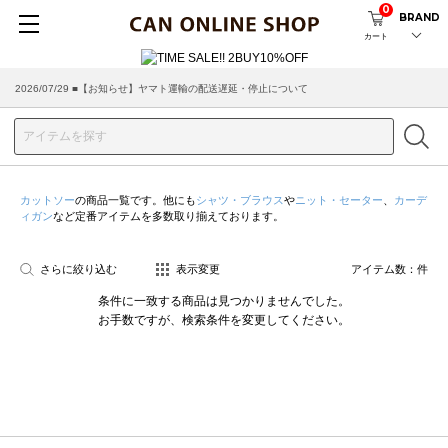
0
BRAND
カート
2026/07/29 ■【お知らせ】ヤマト運輸の配送遅延・停止について
カットソー
の商品一覧です。他にも
シャツ・ブラウス
や
ニット・セーター
、
カーデ
ィガン
など定番アイテムを多数取り揃えております。
さらに絞り込む
表示変更
アイテム数：
件
条件に一致する商品は見つかりませんでした。
お手数ですが、検索条件を変更してください。