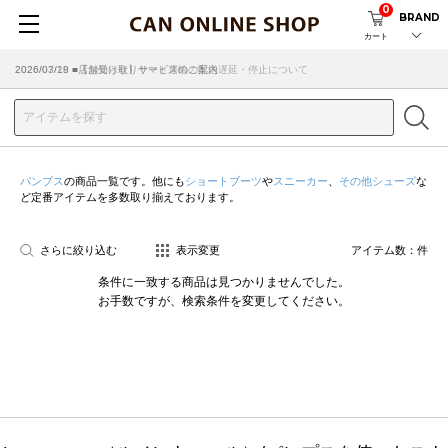
0
BRAND
カート
2026/07/29 ■【お知らせ】ヤマト運輸の配送遅延・停止について
2026/03/18 ■店舗受け取りサービスのご案内
パンプス
の商品一覧です。他にも
ショートブーツ
や
スニーカー
、
その他シューズ
な
ど定番アイテムを多数取り揃えております。
さらに絞り込む
表示変更
アイテム数：
件
条件に一致する商品は見つかりませんでした。
お手数ですが、検索条件を変更してください。