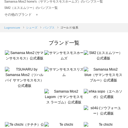
Samansa Mos2 home's（サマンサモスモスホームズ）のパンプス一覧
SM2（エスエムツー）のパンプス一覧
TSUHARU by Samansa Mos2（ツハルバイサマンサモスモス）のパンプス一覧
その他のブランド ＋
sm2rhythm（サマンサモスモス リズム）のパンプス一覧
Samansa Mos2 blue（サマンサモスモス ブルー）のパンプス一覧
Lugnoncure
シューズ
パンプス
ゴールド/金系
Samansa Mos2 Lagom（サマンサモスモス ラーゴム）のパンプス一覧
ehka sopo（エヘカソポ）のパンプス一覧
ブランド一覧
sō4ū（ソウフォーユー）のパンプス一覧
Te chichi（テチチ）のパンプス一覧
Te chichi CLASSIC（テチチ クラシック）のパンプス一覧
Te chichi TERRASSE（テチチ テラス）のパンプス一覧
Lugnoncure（ルノンキュール）のパンプス一覧
BETTY'S BLUE（べティーズブルー）のパンプス一覧
Wpc.（ワールドパーティー）のパンプス一覧