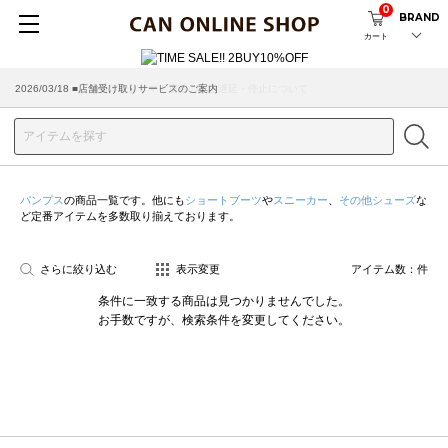
0
BRAND
カート
2026/07/29 ■【お知らせ】ヤマト運輸の配送遅延・停止について
2026/03/18 ■店舗受け取りサービスのご案内
パンプス
の商品一覧です。他にも
ショートブーツ
や
スニーカー
、
その他シューズ
な
ど定番アイテムを多数取り揃えております。
さらに絞り込む
表示変更
アイテム数：
件
条件に一致する商品は見つかりませんでした。
お手数ですが、検索条件を変更してください。