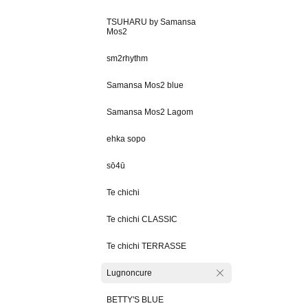
TSUHARU by Samansa
Mos2
sm2rhythm
Samansa Mos2 blue
Samansa Mos2 Lagom
ehka sopo
sō4ū
Te chichi
Te chichi CLASSIC
Te chichi TERRASSE
Lugnoncure
BETTY'S BLUE