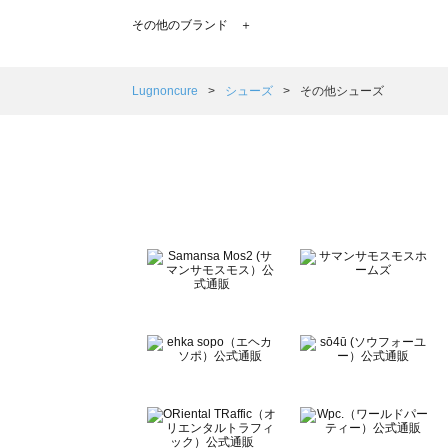
TSUHARU by Samansa Mos2（ツハルバイサマン
その他のブランド ＋
sm2rhythm（サマンサモスモス リズム）のその他シュー
Samansa Mos2 blue（サマンサモスモス ブルー）のそ
Samansa Mos2 Lagom（サマンサモスモス ラーゴム
Lugnoncure
シューズ
その他シューズ
ehka sopo（エヘカソポ）のその他シューズ一覧
sō4ū（ソウフォーユー）のその他シューズ一覧
Te chichi（テチチ）のその他シューズ一覧
Te chichi CLASSIC（テチチ クラシック）のその他シュ
Te chichi TERRASSE（テチチ テラス）のその他シュー
Lugnoncure（ルノンキュール）のその他シューズ一覧
BETTY'S BLUE（べティーズブルー）のその他シューズ一
Wpc.（ワールドパーティー）のその他シューズ一覧