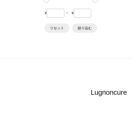
¥
~
¥
リセット
絞り込む
Lugnon