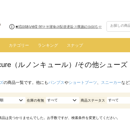
■8/13(木)AM2:00～サイトメンテナンス実施のお知らせ
カテゴリー
ランキング
スナップ
oncure（ルノンキュール）/その他シューズ
ズ
の商品一覧です。他にも
パンプス
や
ショートブーツ
、
スニーカー
など
順
すべて
すべて
在庫の有無
商品ステータス
商品は見つかりませんでした。お手数ですが、検索条件を変更してください。