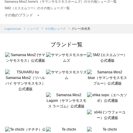
Samansa Mos2 home's（サマンサモスモスホームズ）のその他シューズ一覧
SM2（エスエムツー）のその他シューズ一覧
TSUHARU by Samansa Mos2（ツハルバイサマンサモスモス）のその他シューズ一覧
その他のブランド ＋
sm2rhythm（サマンサモスモス リズム）のその他シューズ一覧
Samansa Mos2 blue（サマンサモスモス ブルー）のその他シューズ一覧
Lugnoncure
シューズ
その他シューズ
グレー/灰色系
Samansa Mos2 Lagom（サマンサモスモス ラーゴム）のその他シューズ一覧
ehka sopo（エヘカソポ）のその他シューズ一覧
ブランド一覧
sō4ū（ソウフォーユー）のその他シューズ一覧
Te chichi（テチチ）のその他シューズ一覧
Te chichi CLASSIC（テチチ クラシック）のその他シューズ一覧
Te chichi TERRASSE（テチチ テラス）のその他シューズ一覧
Lugnoncure（ルノンキュール）のその他シューズ一覧
BETTY'S BLUE（べティーズブルー）のその他シューズ一覧
Wpc.（ワールドパーティー）のその他シューズ一覧