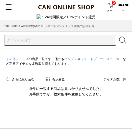
0
BRAND
カート
2026/08/04 ■8/13(木)AM2:00～サイトメンテナンス実施のお知らせ
2026/03/18 ■店舗受け取りサービスのご案内
その他シューズ
の商品一覧です。他にも
パンプス
や
ショートブーツ
、
スニーカー
な
ど定番アイテムを多数取り揃えております。
さらに絞り込む
表示変更
アイテム数：
件
条件に一致する商品は見つかりませんでした。
お手数ですが、検索条件を変更してください。