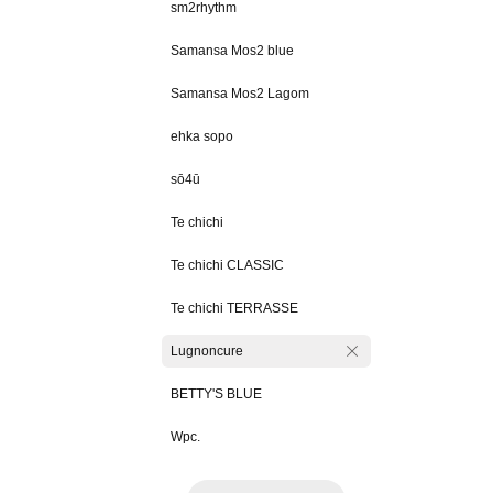
sm2rhythm
Samansa Mos2 blue
Samansa Mos2 Lagom
ehka sopo
sō4ū
Te chichi
Te chichi CLASSIC
Te chichi TERRASSE
Lugnoncure
BETTY'S BLUE
Wpc.