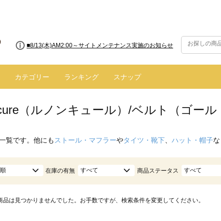
■8/13(木)AM2:00～サイトメンテナンス実施のお知らせ
カテゴリー
ランキング
スナップ
oncure（ルノンキュール）/ベルト（ゴー
一覧です。他にも
ストール・マフラー
や
タイツ・靴下
、
ハット・帽子
な
順
すべて
すべて
在庫の有無
商品ステータス
商品は見つかりませんでした。お手数ですが、検索条件を変更してください。