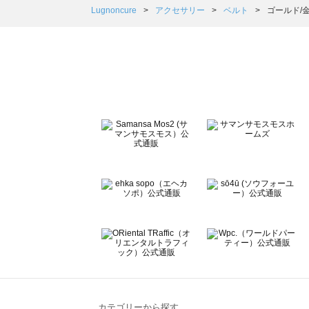
Samansa Mos2 Lagom（サマンサモスモス ラーゴム）
Lugnoncure
アクセサリー
ベルト
ゴールド/
ehka sopo（エヘカソポ）のベルト一覧
sō4ū（ソウフォーユー）のベルト一覧
Te chichi（テチチ）のベルト一覧
Te chichi CLASSIC（テチチ クラシック）のベルト一覧
Te chichi TERRASSE（テチチ テラス）のベルト一覧
Lugnoncure（ルノンキュール）のベルト一覧
BETTY'S BLUE（べティーズブルー）のベルト一覧
Wpc.（ワールドパーティー）のベルト一覧
カテゴリーから探す