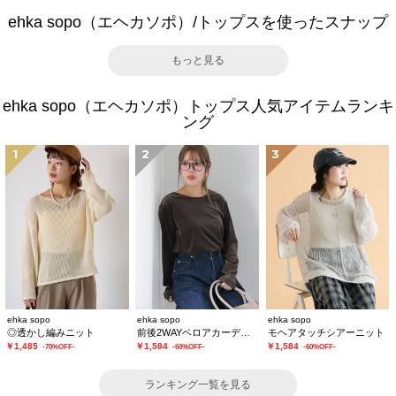
ehka sopo（エヘカソポ）/トップスを使ったスナップ
もっと見る
ehka sopo（エヘカソポ）トップス人気アイテムランキ
ング
1
2
3
ehka sopo
ehka sopo
ehka sopo
◎透かし編みニット
前後2WAYベロアカーディガン
モヘアタッチシアーニット
￥1,485
￥1,584
￥1,584
-70%OFF-
-60%OFF-
-60%OFF-
ランキング一覧を見る