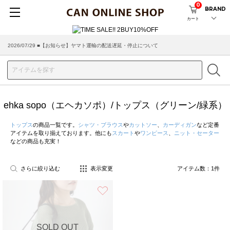
0
BRAND
カート
2026/07/29 ■【お知らせ】ヤマト運輸の配送遅延・停止について
ehka sopo（エヘカソポ）/トップス（グリーン/緑系）
トップス
の商品一覧です。
シャツ・ブラウス
や
カットソー
、
カーディガン
など定番
アイテムを取り揃えております。他にも
スカート
や
ワンピース
、
ニット・セーター
などの商品も充実！
さらに絞り込む
表示変更
アイテム数：
1
件
お気に入り
SOLD OUT