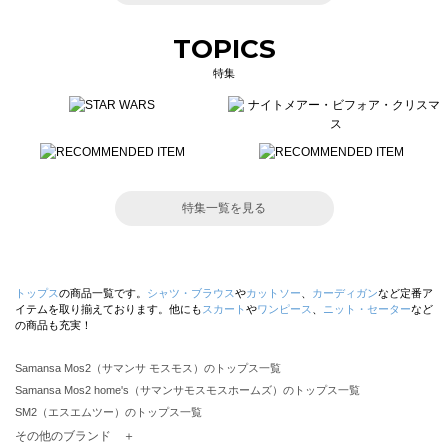
TOPICS
特集
特集一覧を見る
トップス
の商品一覧です。
シャツ・ブラウス
や
カットソー
、
カーディガン
など定番ア
イテムを取り揃えております。他にも
スカート
や
ワンピース
、
ニット・セーター
など
の商品も充実！
Samansa Mos2（サマンサ モスモス）のトップス一覧
Samansa Mos2 home's（サマンサモスモスホームズ）のトップス一覧
SM2（エスエムツー）のトップス一覧
TSUHARU by Samansa Mos2（ツハルバイサマンサモスモス）のトップス一覧
その他のブランド ＋