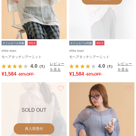
タイムセール対象
SALE
タイムセール対象
SALE
ehka sopo
ehka sopo
モヘアタッチシアーニット
モヘアタッチシアーニット
レビュー
レビュー
4.0
4.0
（1）
（1）
を見る
を見る
¥1,584
¥1,584
-60%OFF-
-60%OFF-
お気に入り
SOLD OUT
再入荷受付