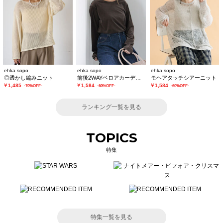
ehka sopo
ehka sopo
ehka sopo
◎透かし編みニット
前後2WAYベロアカーディガン
モヘアタッチシアーニット
￥1,485
￥1,584
￥1,584
-70%OFF-
-60%OFF-
-60%OFF-
ランキング一覧を見る
TOPICS
特集
特集一覧を見る