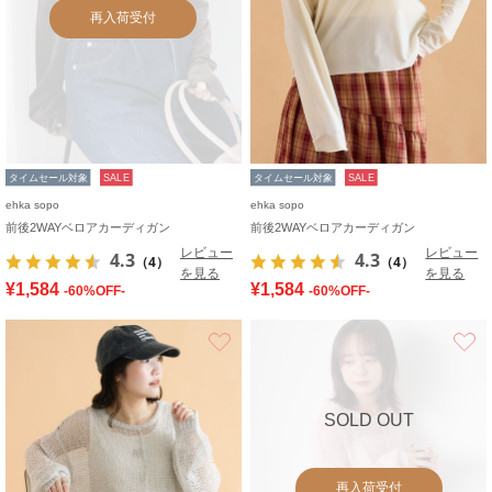
再入荷受付
タイムセール対象
SALE
タイムセール対象
SALE
ehka sopo
ehka sopo
前後2WAYベロアカーディガン
前後2WAYベロアカーディガン
レビュー
レビュー
4.3
4.3
（4）
（4）
を見る
を見る
¥1,584
¥1,584
-60%OFF-
-60%OFF-
お気に入り
SOLD OUT
再入荷受付