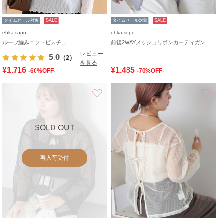
タイムセール対象
SALE
タイムセール対象
SALE
ehka sopo
ehka sopo
ループ編みニットビスチェ
前後2WAYメッシュリボンカーディガン
レビュー
5.0
（2）
を見る
¥1,716
¥1,485
-60%OFF-
-70%OFF-
お気に入り
SOLD OUT
再入荷受付