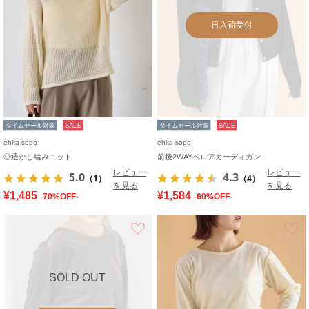
再入荷受付
タイムセール対象
SALE
タイムセール対象
SALE
ehka sopo
ehka sopo
◎透かし編みニット
前後2WAYベロアカーディガン
レビュー
レビュー
5.0
4.3
（1）
（4）
を見る
を見る
¥1,485
¥1,584
-70%OFF-
-60%OFF-
お気に入り
SOLD OUT