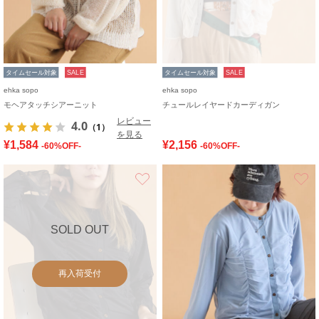
タイムセール対象
SALE
タイムセール対象
SALE
ehka sopo
ehka sopo
モヘアタッチシアーニット
チュールレイヤードカーディガン
レビュー
4.0
（1）
を見る
¥1,584
¥2,156
-60%OFF-
-60%OFF-
お気に入り
SOLD OUT
再入荷受付