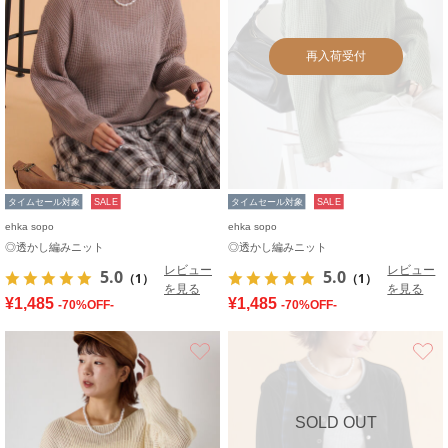
再入荷受付
タイムセール対象
SALE
タイムセール対象
SALE
ehka sopo
ehka sopo
◎透かし編みニット
◎透かし編みニット
レビュー
レビュー
5.0
5.0
（1）
（1）
を見る
を見る
¥1,485
¥1,485
-70%OFF-
-70%OFF-
お気に入り
SOLD OUT