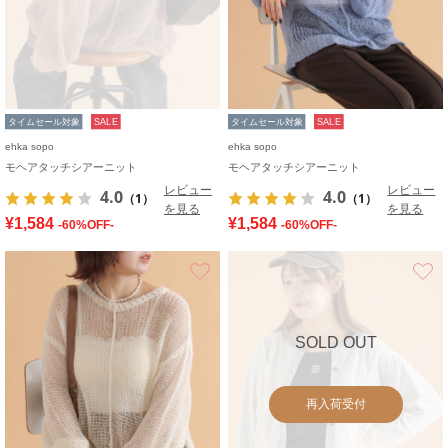
タイムセール対象
SALE
タイムセール対象
SALE
ehka sopo
ehka sopo
モヘアタッチシアーニット
モヘアタッチシアーニット
レビュー
レビュー
4.0
4.0
（1）
（1）
を見る
を見る
¥1,584
¥1,584
-60%OFF-
-60%OFF-
お気に入り
SOLD OUT
再入荷受付