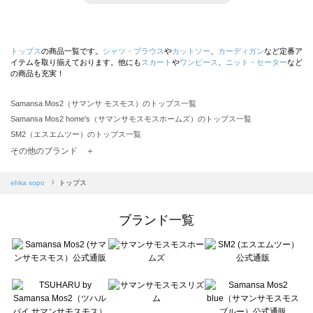
トップス
の商品一覧です。
シャツ・ブラウス
や
カットソー
、
カーディガン
など定番ア
イテムを取り揃えております。他にも
スカート
や
ワンピース
、
ニット・セーター
など
の商品も充実！
Samansa Mos2（サマンサ モスモス）のトップス一覧
Samansa Mos2 home's（サマンサモスモスホームズ）のトップス一覧
SM2（エスエムツー）のトップス一覧
TSUHARU by Samansa Mos2（ツハルバイサマンサモスモス）のトップス一覧
その他のブランド ＋
sm2rhythm（サマンサモスモス リズム）のトップス一覧
Samansa Mos2 blue（サマンサモスモス ブルー）のトップス一覧
ehka sopo
トップス
Samansa Mos2 Lagom（サマンサモスモス ラーゴム）のトップス一覧
ehka sopo（エヘカソポ）のトップス一覧
ブランド一覧
sō4ū（ソウフォーユー）のトップス一覧
Te chichi（テチチ）のトップス一覧
Te chichi CLASSIC（テチチ クラシック）のトップス一覧
Te chichi TERRASSE（テチチ テラス）のトップス一覧
Lugnoncure（ルノンキュール）のトップス一覧
BETTY'S BLUE（べティーズブルー）のトップス一覧