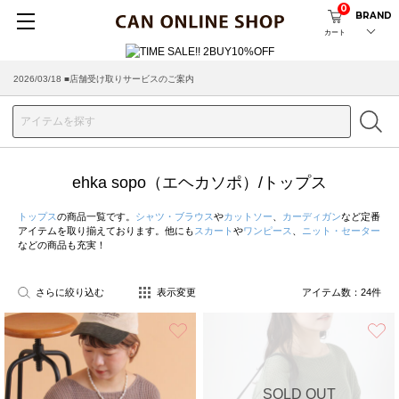
0
BRAND
カート
2026/08/04 ■8/13(木)AM2:00～サイトメンテナンス実施のお知らせ
2026/03/18 ■店舗受け取りサービスのご案内
ehka sopo（エヘカソポ）/トップス
トップス
の商品一覧です。
シャツ・ブラウス
や
カットソー
、
カーディガン
など定番
アイテムを取り揃えております。他にも
スカート
や
ワンピース
、
ニット・セーター
などの商品も充実！
さらに絞り込む
表示変更
アイテム数：
24
件
お気に入り
SOLD OUT