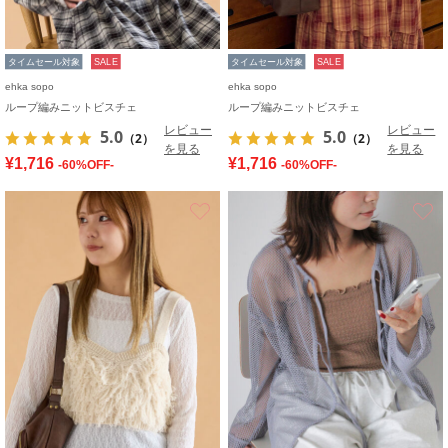
タイムセール対象
SALE
タイムセール対象
SALE
ehka sopo
ehka sopo
ループ編みニットビスチェ
ループ編みニットビスチェ
レビュー
レビュー
5.0
5.0
（2）
（2）
を見る
を見る
¥1,716
¥1,716
-60%OFF-
-60%OFF-
お気に入り