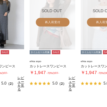
SOLD OUT
SOLD 
再入荷受付
再入荷
SALE
タイムセール対象
SALE
タイムセール対象
S
ehka sopo
ehka sopo
ワンピース
カットレースワンピース
カットレースワ
￥1,947
￥1,947
0%OFF-
-70%OFF-
-70%O
レビ
レビ
ュー
ュー
5.0
5.0
5.
（2）
（2）
を見
を見
る
る