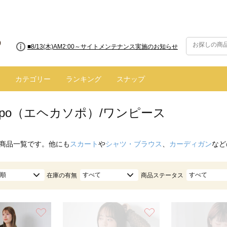
■8/13(木)AM2:00～サイトメンテナンス実施のお知らせ
カテゴリー
ランキング
スナップ
 sopo（エヘカソポ）/ワンピース
商品一覧です。他にも
スカート
や
シャツ・ブラウス
、
カーディガン
など
順
すべて
すべて
在庫の有無
商品ステータス
お気に入り
お気に入り