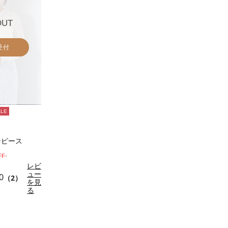
OUT
受付
ALE
ンピース
FF-
レビ
ュー
0
（2）
を見
る