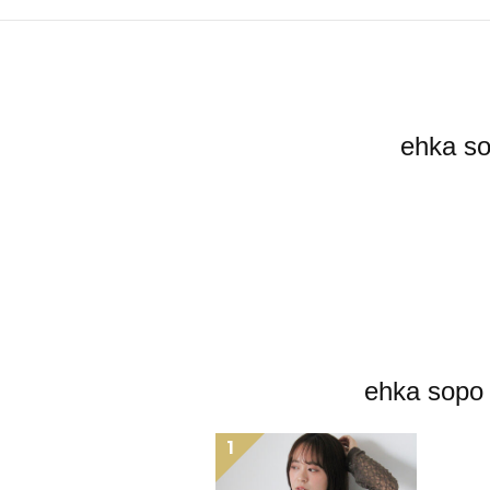
ehka
ehka 
1