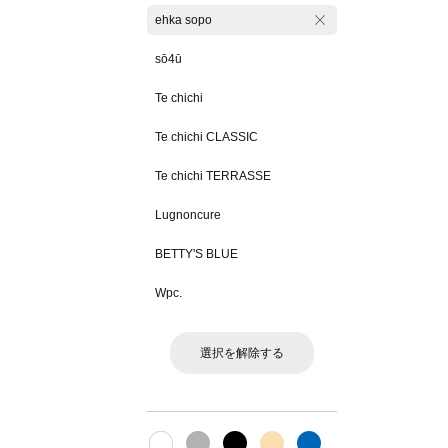
ehka sopo
sō4ū
Te chichi
Te chichi CLASSIC
Te chichi TERRASSE
Lugnoncure
BETTY'S BLUE
Wpc.
選択を解除する