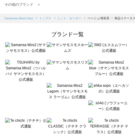
TSUHARU by Samansa Mos2（ツハルバイサマンサモスモス）のニット・セーター一覧
その他のブランド ＋
sm2rhythm（サマンサモスモス リズム）のニット・セーター一覧
Samansa Mos2 blue（サマンサモスモス ブルー）のニット・セーター一覧
Samansa Mos2 blue
トップス
ニット・セーター
ベージュ/薄茶系
商品ステータス
Samansa Mos2 Lagom（サマンサモスモス ラーゴム）のニット・セーター一覧
ehka sopo（エヘカソポ）のニット・セーター一覧
ブランド一覧
sō4ū（ソウフォーユー）のニット・セーター一覧
Te chichi（テチチ）のニット・セーター一覧
Te chichi CLASSIC（テチチ クラシック）のニット・セーター一覧
Te chichi TERRASSE（テチチ テラス）のニット・セーター一覧
Lugnoncure（ルノンキュール）のニット・セーター一覧
BETTY'S BLUE（べティーズブルー）のニット・セーター一覧
Wpc.（ワールドパーティー）のニット・セーター一覧