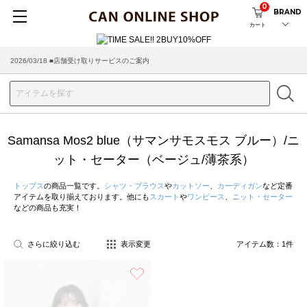
0
BRAND
カート
2026/03/18 ■店舗受け取りサービスのご案内
Samansa Mos2 blue（サマンサモスモス ブルー）/ニ
ット・セーター（ベージュ/薄茶系）
トップス
の商品一覧です。
シャツ・ブラウス
や
カットソー
、
カーディガン
など定番
アイテムを取り揃えております。他にも
スカート
や
ワンピース
、
ニット・セーター
などの商品も充実！
さらに絞り込む
表示変更
アイテム数：
1
件
お気に入り