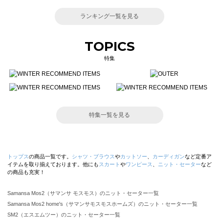
ランキング一覧を見る
TOPICS
特集
特集一覧を見る
トップス
の商品一覧です。
シャツ・ブラウス
や
カットソー
、
カーディガン
など定番ア
イテムを取り揃えております。他にも
スカート
や
ワンピース
、
ニット・セーター
など
の商品も充実！
Samansa Mos2（サマンサ モスモス）のニット・セーター一覧
Samansa Mos2 home's（サマンサモスモスホームズ）のニット・セーター一覧
SM2（エスエムツー）のニット・セーター一覧