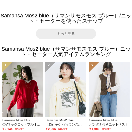
Samansa Mos2 blue（サマンサモスモス ブルー）/ニッ
ト・セーターを使ったスナップ
もっと見る
Samansa Mos2 blue（サマンサモスモス ブルー）ニッ
ト・セーター人気アイテムランキング
1
2
3
Samansa Mos2 blue
Samansa Mos2 blue
Samansa Mos2 blue
◎Vネックニットプルオーバー
【Disney】ヴィランズ/ニット
バンダナ付きニットベスト
￥2,145
￥2,695
￥1,980
-50%OFF-
-50%OFF-
-60%OFF-