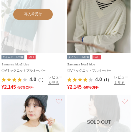
再入荷受付
タイムセール対象
SALE
タイムセール対象
SALE
Samansa Mos2 blue
Samansa Mos2 blue
◎Vネックニットプルオーバー
◎Vネックニットプルオーバー
レビュー
レビュー
4.0
4.0
（1）
（1）
を見る
を見る
¥2,145
¥2,145
-50%OFF-
-50%OFF-
お気に入り
SOLD OUT