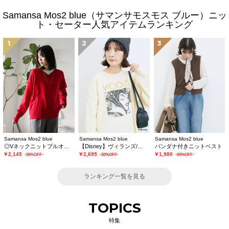
Samansa Mos2 blue（サマンサモスモス ブルー）ニッ
ト・セーター人気アイテムランキング
1
2
3
Samansa Mos2 blue
Samansa Mos2 blue
Samansa Mos2 blue
◎Vネックニットプルオーバー
【Disney】ヴィランズ/ニット
バンダナ付きニットベスト
￥2,145
￥2,695
￥1,980
-50%OFF-
-50%OFF-
-60%OFF-
ランキング一覧を見る
TOPICS
特集