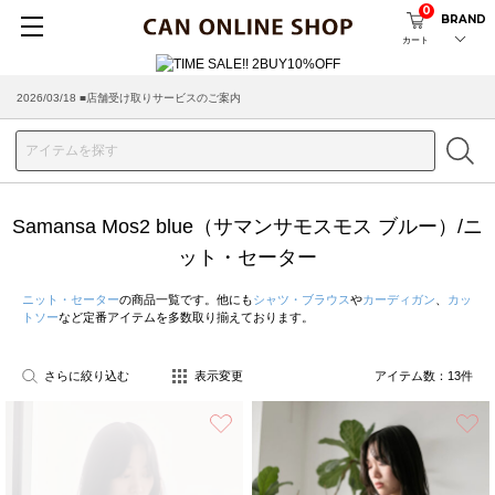
0
BRAND
カート
2026/03/18 ■店舗受け取りサービスのご案内
Samansa Mos2 blue（サマンサモスモス ブルー）/ニ
ット・セーター
ニット・セーター
の商品一覧です。他にも
シャツ・ブラウス
や
カーディガン
、
カッ
トソー
など定番アイテムを多数取り揃えております。
さらに絞り込む
表示変更
アイテム数：
13
件
お気に入り