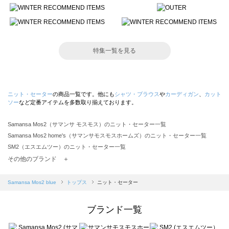
特集一覧を見る
ニット・セーター
の商品一覧です。他にも
シャツ・ブラウス
や
カーディガン
、
カット
ソー
など定番アイテムを多数取り揃えております。
Samansa Mos2（サマンサ モスモス）のニット・セーター一覧
Samansa Mos2 home's（サマンサモスモスホームズ）のニット・セーター一覧
SM2（エスエムツー）のニット・セーター一覧
TSUHARU by Samansa Mos2（ツハルバイサマンサモスモス）のニット・セーター一覧
その他のブランド ＋
sm2rhythm（サマンサモスモス リズム）のニット・セーター一覧
Samansa Mos2 blue（サマンサモスモス ブルー）のニット・セーター一覧
Samansa Mos2 blue
トップス
ニット・セーター
Samansa Mos2 Lagom（サマンサモスモス ラーゴム）のニット・セーター一覧
ehka sopo（エヘカソポ）のニット・セーター一覧
ブランド一覧
sō4ū（ソウフォーユー）のニット・セーター一覧
Te chichi（テチチ）のニット・セーター一覧