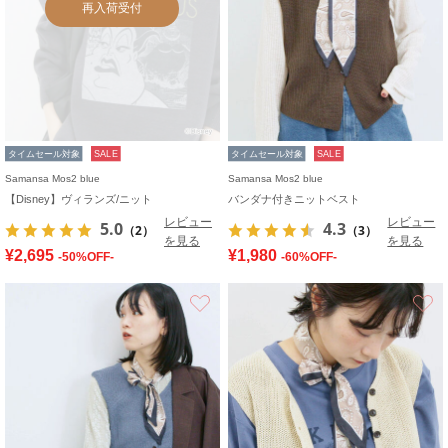
再入荷受付
タイムセール対象
SALE
タイムセール対象
SALE
Samansa Mos2 blue
Samansa Mos2 blue
【Disney】ヴィランズ/ニット
バンダナ付きニットベスト
レビュー
レビュー
5.0
4.3
（2）
（3）
を見る
を見る
¥2,695
¥1,980
-50%OFF-
-60%OFF-
お気に入り