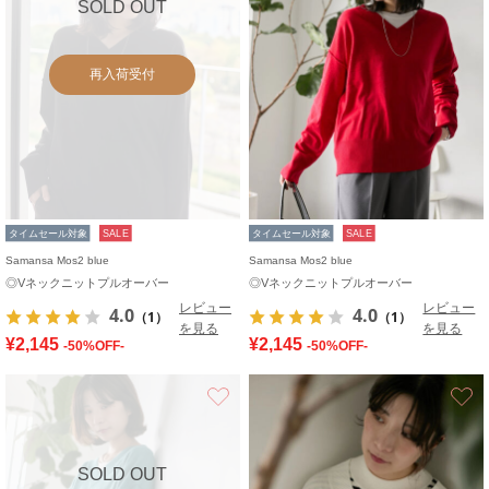
SOLD OUT
再入荷受付
タイムセール対象
SALE
タイムセール対象
SALE
Samansa Mos2 blue
Samansa Mos2 blue
◎Vネックニットプルオーバー
◎Vネックニットプルオーバー
レビュー
レビュー
4.0
4.0
（1）
（1）
を見る
を見る
¥2,145
¥2,145
-50%OFF-
-50%OFF-
お気に入り
SOLD OUT