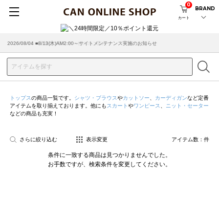
0
BRAND
カート
2026/08/04 ■8/13(木)AM2:00～サイトメンテナンス実施のお知らせ
2026/03/18 ■店舗受け取りサービスのご案内
トップス
の商品一覧です。
シャツ・ブラウス
や
カットソー
、
カーディガン
など定番
アイテムを取り揃えております。他にも
スカート
や
ワンピース
、
ニット・セーター
などの商品も充実！
さらに絞り込む
表示変更
アイテム数：
件
条件に一致する商品は見つかりませんでした。
お手数ですが、検索条件を変更してください。