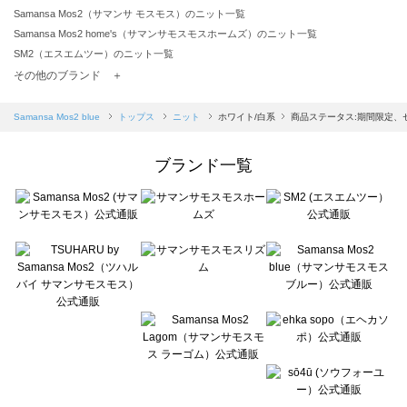
Samansa Mos2（サマンサ モスモス）のニット一覧
Samansa Mos2 home's（サマンサモスモスホームズ）のニット一覧
SM2（エスエムツー）のニット一覧
TSUHARU by Samansa Mos2（ツハルバイサマンサモスモス）のニット一覧
その他のブランド ＋
sm2rhythm（サマンサモスモス リズム）のニット一覧
Samansa Mos2 blue（サマンサモスモス ブルー）のニット一覧
Samansa Mos2 blue
トップス
ニット
ホワイト/白系
商品ステータス:期間限定、
Samansa Mos2 Lagom（サマンサモスモス ラーゴム）のニット一覧
ehka sopo（エヘカソポ）のニット一覧
ブランド一覧
sō4ū（ソウフォーユー）のニット一覧
Te chichi（テチチ）のニット一覧
Te chichi CLASSIC（テチチ クラシック）のニット一覧
Te chichi TERRASSE（テチチ テラス）のニット一覧
Lugnoncure（ルノンキュール）のニット一覧
BETTY'S BLUE（べティーズブルー）のニット一覧
Wpc.（ワールドパーティー）のニット一覧