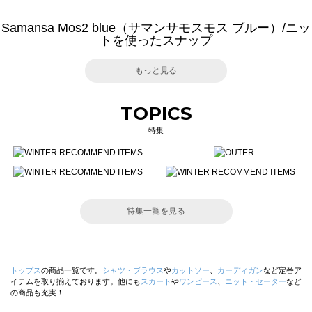
Samansa Mos2 blue（サマンサモスモス ブルー）/ニッ
トを使ったスナップ
もっと見る
TOPICS
特集
特集一覧を見る
トップス
の商品一覧です。
シャツ・ブラウス
や
カットソー
、
カーディガン
など定番ア
イテムを取り揃えております。他にも
スカート
や
ワンピース
、
ニット・セーター
など
の商品も充実！