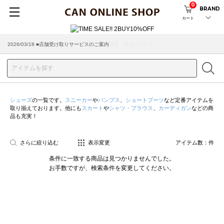
0
BRAND
カート
2026/07/29 ■【お知らせ】ヤマト運輸の配送遅延・停止について
2026/03/18 ■店舗受け取りサービスのご案内
シューズ
の一覧です。
スニーカー
や
パンプス
、
ショートブーツ
など定番アイテムを
取り揃えております。他にも
スカート
や
シャツ・ブラウス
、
カーディガン
などの商
品も充実！
さらに絞り込む
表示変更
アイテム数：
件
条件に一致する商品は見つかりませんでした。
お手数ですが、検索条件を変更してください。