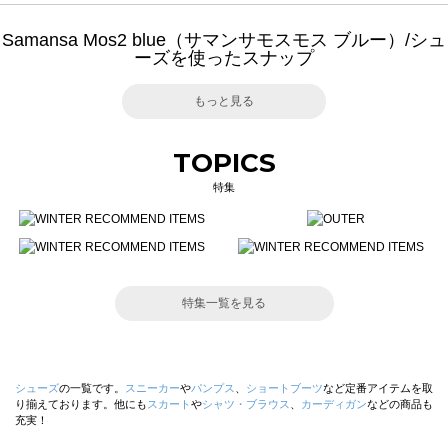
Samansa Mos2 blue（サマンサモスモス ブルー）/シュ
ーズを使ったスナップ
もっと見る
TOPICS
特集
特集一覧を見る
シューズ
の一覧です。
スニーカー
や
パンプス
、
ショートブーツ
など定番アイテムを取
り揃えております。他にも
スカート
や
シャツ・ブラウス
、
カーディガン
などの商品も
充実！