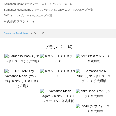
Samansa Mos2（サマンサ モスモス）のシューズ一覧
Samansa Mos2 home's（サマンサモスモスホームズ）のシューズ一覧
SM2（エスエムツー）のシューズ一覧
TSUHARU by Samansa Mos2（ツハルバイサマンサモスモス）のシューズ一覧
その他のブランド ＋
sm2rhythm（サマンサモスモス リズム）のシューズ一覧
Samansa Mos2 blue（サマンサモスモス ブルー）のシューズ一覧
Samansa Mos2 blue
シューズ
Samansa Mos2 Lagom（サマンサモスモス ラーゴム）のシューズ一覧
ehka sopo（エヘカソポ）のシューズ一覧
ブランド一覧
sō4ū（ソウフォーユー）のシューズ一覧
Te chichi（テチチ）のシューズ一覧
Te chichi CLASSIC（テチチ クラシック）のシューズ一覧
Te chichi TERRASSE（テチチ テラス）のシューズ一覧
Lugnoncure（ルノンキュール）のシューズ一覧
BETTY'S BLUE（べティーズブルー）のシューズ一覧
Wpc.（ワールドパーティー）のシューズ一覧