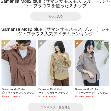
Samansa Mos2 blue（サマンサモスモス ブルー）/シャ
ツ・ブラウスを使ったスナップ
もっと見る
Samansa Mos2 blue（サマンサモスモス ブルー）シャ
ツ・ブラウス人気アイテムランキング
1
2
3
Samansa Mos2 blue
Samansa Mos2 blue
Samansa Mos2 blue
◎マットサテンタックシャツ
ラッフルカラーブラウス
【イージーケア】マルチスタイルシャツ
￥1,617
￥1,716
￥1,485
-70%OFF-
-60%OFF-
-50%OFF-
ランキング一覧を見る