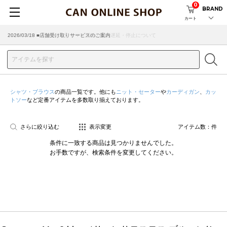
0
BRAND
カート
2026/07/29 ■【お知らせ】ヤマト運輸の配送遅延・停止について
2026/03/18 ■店舗受け取りサービスのご案内
シャツ・ブラウス
の商品一覧です。他にも
ニット・セーター
や
カーディガン
、
カッ
トソー
など定番アイテムを多数取り揃えております。
さらに絞り込む
表示変更
アイテム数：
件
条件に一致する商品は見つかりませんでした。
お手数ですが、検索条件を変更してください。