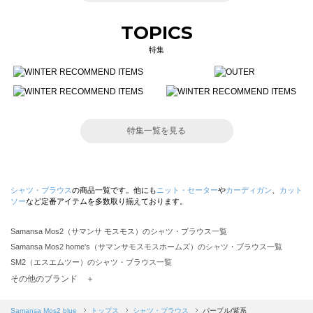
TOPICS
特集
特集一覧を見る
シャツ・ブラウス
の商品一覧です。他にも
ニット・セーター
や
カーディガン
、
カット
ソー
など定番アイテムを多数取り揃えております。
Samansa Mos2（サマンサ モスモス）のシャツ・ブラウス一覧
Samansa Mos2 home's（サマンサモスモスホームズ）のシャツ・ブラウス一覧
SM2（エスエムツー）のシャツ・ブラウス一覧
TSUHARU by Samansa Mos2（ツハルバイサマンサモスモス）のシャツ・ブラウス一覧
その他のブランド ＋
sm2rhythm（サマンサモスモス リズム）のシャツ・ブラウス一覧
Samansa Mos2 blue（サマンサモスモス ブルー）のシャツ・ブラウス一覧
Samansa Mos2 blue
トップス
シャツ・ブラウス
パープル/紫系