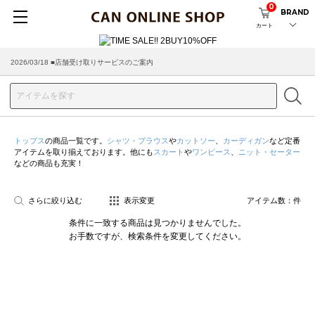
0
BRAND
カート
2026/03/18 ■店舗受け取りサービスのご案内
トップス
の商品一覧です。
シャツ・ブラウス
や
カットソー
、
カーディガン
など定番
アイテムを取り揃えております。他にも
スカート
や
ワンピース
、
ニット・セーター
などの商品も充実！
さらに絞り込む
表示変更
アイテム数：
件
条件に一致する商品は見つかりませんでした。
お手数ですが、検索条件を変更してください。