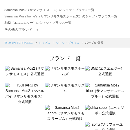
Samansa Mos2（サマンサ モスモス）のシャツ・ブラウス一覧
Samansa Mos2 home's（サマンサモスモスホームズ）のシャツ・ブラウス一覧
SM2（エスエムツー）のシャツ・ブラウス一覧
TSUHARU by Samansa Mos2（ツハルバイサマンサモスモス）のシャツ・ブラウス一覧
その他のブランド ＋
sm2rhythm（サマンサモスモス リズム）のシャツ・ブラウス一覧
Samansa Mos2 blue（サマンサモスモス ブルー）のシャツ・ブラウス一覧
Te chichi TERRASSE
トップス
シャツ・ブラウス
パープル/紫系
Samansa Mos2 Lagom（サマンサモスモス ラーゴム）のシャツ・ブラウス一覧
ehka sopo（エヘカソポ）のシャツ・ブラウス一覧
ブランド一覧
sō4ū（ソウフォーユー）のシャツ・ブラウス一覧
Te chichi（テチチ）のシャツ・ブラウス一覧
Te chichi CLASSIC（テチチ クラシック）のシャツ・ブラウス一覧
Te chichi TERRASSE（テチチ テラス）のシャツ・ブラウス一覧
Lugnoncure（ルノンキュール）のシャツ・ブラウス一覧
BETTY'S BLUE（べティーズブルー）のシャツ・ブラウス一覧
Wpc.（ワールドパーティー）のシャツ・ブラウス一覧