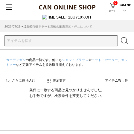
0
BRAND
カート
2026/07/29 ■【お知らせ】ヤマト運輸の配送遅延・停止について
2026/03/18 ■店舗受け取りサービスのご案内
カーディガン
の商品一覧です。他にも
シャツ・ブラウス
や
ニット・セーター
、
カッ
トソー
など定番アイテムを多数取り揃えております。
さらに絞り込む
表示変更
アイテム数：
件
条件に一致する商品は見つかりませんでした。
お手数ですが、検索条件を変更してください。