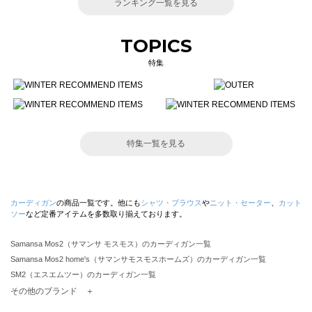
ランキング一覧を見る
TOPICS
特集
特集一覧を見る
カーディガン
の商品一覧です。他にも
シャツ・ブラウス
や
ニット・セーター
、
カット
ソー
など定番アイテムを多数取り揃えております。
Samansa Mos2（サマンサ モスモス）のカーディガン一覧
Samansa Mos2 home's（サマンサモスモスホームズ）のカーディガン一覧
SM2（エスエムツー）のカーディガン一覧
TSUHARU by Samansa Mos2（ツハルバイサマンサモスモス）のカーディガン一覧
その他のブランド ＋
sm2rhythm（サマンサモスモス リズム）のカーディガン一覧