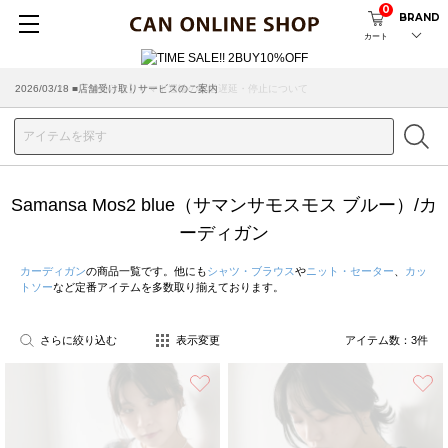
0
BRAND
カート
2026/03/18 ■店舗受け取りサービスのご案内
Samansa Mos2 blue（サマンサモスモス ブルー）/カ
ーディガン
カーディガン
の商品一覧です。他にも
シャツ・ブラウス
や
ニット・セーター
、
カッ
トソー
など定番アイテムを多数取り揃えております。
さらに絞り込む
表示変更
アイテム数：
3
件
お気に入り