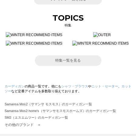
TOPICS
特集
特集一覧を見る
カーディガン
の商品一覧です。他にも
シャツ・ブラウス
や
ニット・セーター
、
カット
ソー
など定番アイテムを多数取り揃えております。
Samansa Mos2（サマンサ モスモス）のカーディガン一覧
Samansa Mos2 home's（サマンサモスモスホームズ）のカーディガン一覧
SM2（エスエムツー）のカーディガン一覧
TSUHARU by Samansa Mos2（ツハルバイサマンサモスモス）のカーディガン一覧
その他のブランド ＋
sm2rhythm（サマンサモスモス リズム）のカーディガン一覧