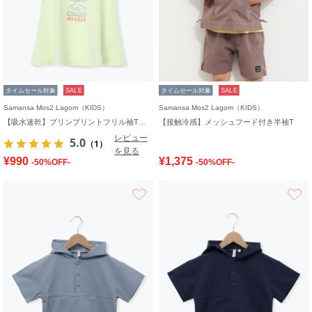
タイムセール対象
SALE
タイムセール対象
SALE
Samansa Mos2 Lagom（KIDS）
Samansa Mos2 Lagom（KIDS）
【吸水速乾】プリンプリントフリル袖Tシャツ
【接触冷感】メッシュフード付き半袖T
レビュー
5.0
（1）
を見る
¥990
¥1,375
-50%OFF-
-50%OFF-
お気に入り