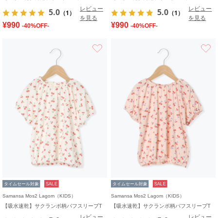
レビュー
レビュー
5.0
5.0
（1）
（1）
を見る
を見る
¥990
¥990
-40%OFF-
-40%OFF-
お気に入り
タイムセール対象
SALE
タイムセール対象
SALE
Samansa Mos2 Lagom（KIDS）
Samansa Mos2 Lagom（KIDS）
【吸水速乾】サクランボ柄パフスリーブT
【吸水速乾】サクランボ柄パフスリーブT
レビュー
レビュー