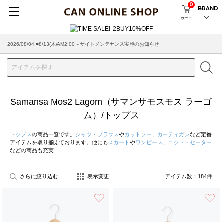
0
BRAND
カート
2026/07/29 ■【お知らせ】ヤマト運輸の配送遅延・停止について
Samansa Mos2 Lagom（サマンサモスモス ラーゴ
ム）/トップス
トップス
の商品一覧です。
シャツ・ブラウス
や
カットソー
、
カーディガン
など定番
アイテムを取り揃えております。他にも
スカート
や
ワンピース
、
ニット・セーター
などの商品も充実！
さらに絞り込む
表示変更
アイテム数：
184
件
お気に入り