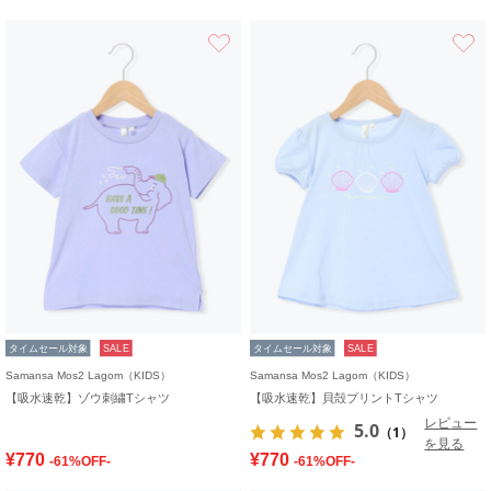
お気に入り
タイムセール対象
SALE
タイムセール対象
SALE
Samansa Mos2 Lagom（KIDS）
Samansa Mos2 Lagom（KIDS）
【吸水速乾】ゾウ刺繍Tシャツ
【吸水速乾】貝殻プリントTシャツ
レビュー
5.0
（1）
を見る
¥770
¥770
-61%OFF-
-61%OFF-