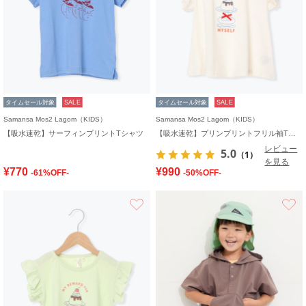
タイムセール対象
SALE
タイムセール対象
SALE
Samansa Mos2 Lagom（KIDS）
Samansa Mos2 Lagom（KIDS）
【吸水速乾】サーフィンプリントTシャツ
【吸水速乾】プリンプリントフリル袖Tシャツ
レビュー
5.0
（1）
を見る
¥770
¥990
-61%OFF-
-50%OFF-
お気に入り