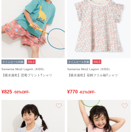
タイムセール対象
SALE
タイムセール対象
SALE
Samansa Mos2 Lagom（KIDS）
Samansa Mos2 Lagom（KIDS）
【吸水速乾】恐竜プリントTシャツ
【吸水速乾】花柄フリル袖Tシャツ
¥825
¥770
-50%OFF-
-61%OFF-
お気に入り