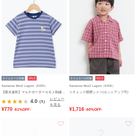
タイムセール対象
SALE
タイムセール対象
SALE
Samansa Mos2 Lagom（KIDS）
Samansa Mos2 Lagom（KIDS）
【吸水速乾】マルチボーダーカモメ刺繍Tシャツ
☆チェック開襟シャツ(セットアップ可)
レビュー
4.0
（1）
を見る
¥770
¥1,716
-61%OFF-
-60%OFF-
お気に入り