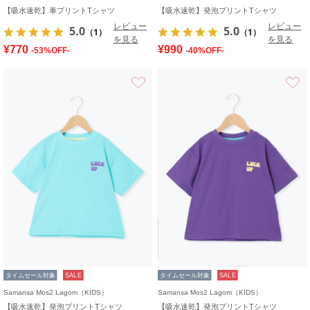
【吸水速乾】車プリントTシャツ
【吸水速乾】発泡プリントTシャツ
レビュー
レビュー
5.0
5.0
（1）
（1）
を見る
を見る
¥770
¥990
-53%OFF-
-40%OFF-
お気に入り
タイムセール対象
SALE
タイムセール対象
SALE
Samansa Mos2 Lagom（KIDS）
Samansa Mos2 Lagom（KIDS）
【吸水速乾】発泡プリントTシャツ
【吸水速乾】発泡プリントTシャツ