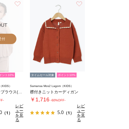
お気に入り
お気に入り
OUT
受付
イント10%
タイムセール対象
ポイント10%
m（KIDS）
Samansa Mos2 Lagom（KIDS）
チェックバルーンブラウス(セットアップ可)
襟付きニットカーディガン
￥1,716
FF-
-60%OFF-
レビ
レビ
ュー
ュー
0
5.0
（1）
（1）
を見
を見
る
る