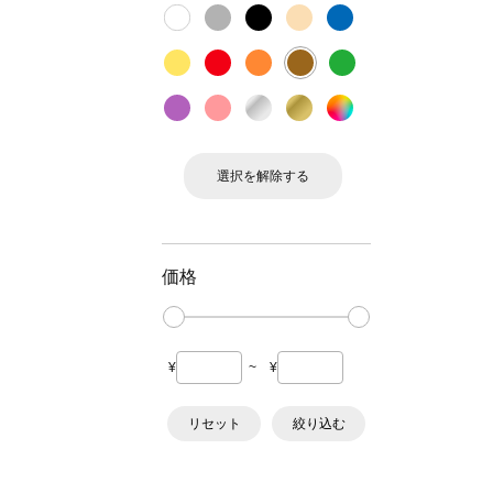
選択を解除する
価格
¥
~
¥
リセット
絞り込む