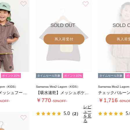
お気に入り
お気に入り
SOLD OUT
SOLD 
再入荷受付
再入荷
ポイント10%
タイムセール対象
ポイント10%
タイムセール対象
ポ
agom（KIDS）
Samansa Mos2 Lagom（KIDS）
Samansa Mos2 Lago
【接触冷感】メッシュフード付き半袖T
【吸水速乾】メッシュポケット恐竜Tシャツ
￥770
￥1,716
0%OFF-
-53%OFF-
-60%O
レビ
ュー
5.0
5.
（2）
を見
お気に入り
る