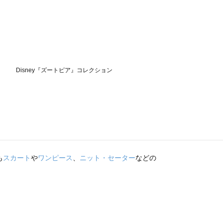
も
スカート
や
ワンピース
、
ニット・セーター
などの