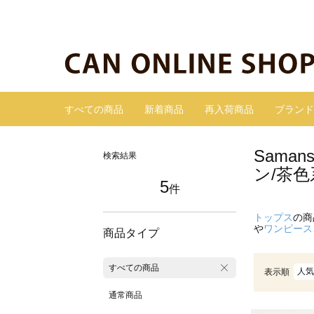
すべての商品
新着商品
再入荷商品
ブランド
Sama
検索結果
ン/茶色
5
件
トップス
の商
や
ワンピース
商品タイプ
すべての商品
人気
表示順
通常商品