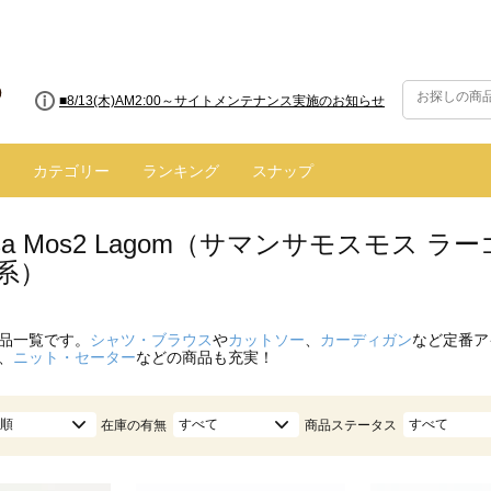
■8/13(木)AM2:00～サイトメンテナンス実施のお知らせ
カテゴリー
ランキング
スナップ
nsa Mos2 Lagom（サマンサモスモス
系）
品一覧です。
シャツ・ブラウス
や
カットソー
、
カーディガン
など定番ア
、
ニット・セーター
などの商品も充実！
順
すべて
すべて
在庫の有無
商品ステータス