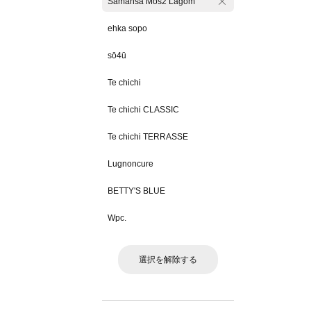
Samansa Mos2 Lagom
ehka sopo
sō4ū
Te chichi
Te chichi CLASSIC
Te chichi TERRASSE
Lugnoncure
BETTY'S BLUE
Wpc.
選択を解除する