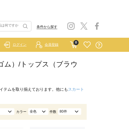
条件から探す
0
ログイン
会員登録
 ラーゴム）/トップス（ブラウ
イテムを取り揃えております。他にも
スカート
全色
80件
カラー
件数