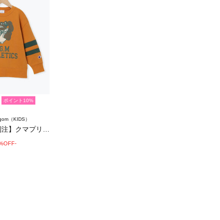
ポイント10%
agom（KIDS）
【Champion別注】クマプリントトレーナ…
0%OFF-