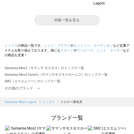
特集一覧を見る
トップス
の商品一覧です。
シャツ・ブラウス
や
カットソー
、
カーディガン
など定番ア
イテムを取り揃えております。他にも
スカート
や
ワンピース
、
ニット・セーター
など
の商品も充実！
Samansa Mos2（サマンサ モスモス）のトップス一覧
Samansa Mos2 home's（サマンサモスモスホームズ）のトップス一覧
SM2（エスエムツー）のトップス一覧
TSUHARU by Samansa Mos2（ツハルバイサマンサモスモス）のトップス一覧
その他のブランド ＋
sm2rhythm（サマンサモスモス リズム）のトップス一覧
Samansa Mos2 blue（サマンサモスモス ブルー）のトップス一覧
Samansa Mos2 Lagom
トップス
イエロー/黄色系
Samansa Mos2 Lagom（サマンサモスモス ラーゴム）のトップス一覧
ehka sopo（エヘカソポ）のトップス一覧
ブランド一覧
sō4ū（ソウフォーユー）のトップス一覧
Te chichi（テチチ）のトップス一覧
Te chichi CLASSIC（テチチ クラシック）のトップス一覧