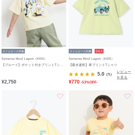
タイムセール対象
タイムセール対象
SALE
Samansa Mos2 Lagom（KIDS）
Samansa Mos2 Lagom（KIDS）
【ブルーイ】ポケット付きプリントTシャツ
【吸水速乾】車プリントTシャツ
レビュー
5.0
（1）
を見る
¥2,750
¥770
-53%OFF-
お気に入り