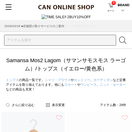
0
BRAND
カート
2026/08/04 ■8/13(木)AM2:00～サイトメンテナンス実施のお知らせ
Samansa Mos2 Lagom（サマンサモスモス ラーゴ
ム）/トップス（イエロー/黄色系）
トップス
の商品一覧です。
シャツ・ブラウス
や
カットソー
、
カーディガン
など定番
アイテムを取り揃えております。他にも
スカート
や
ワンピース
、
ニット・セーター
などの商品も充実！
さらに絞り込む
表示変更
アイテム数：
24
件
お気に入り