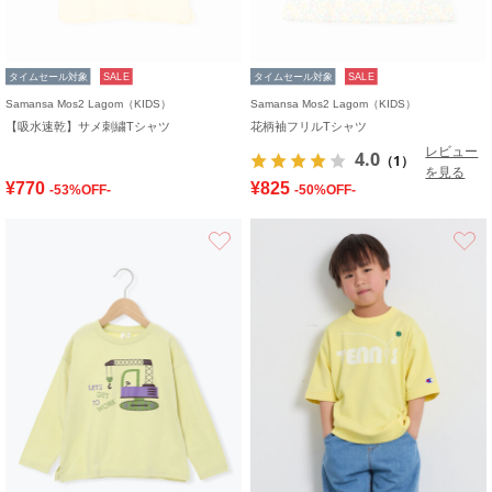
タイムセール対象
SALE
タイムセール対象
SALE
Samansa Mos2 Lagom（KIDS）
Samansa Mos2 Lagom（KIDS）
【吸水速乾】サメ刺繍Tシャツ
花柄袖フリルTシャツ
レビュー
4.0
（1）
を見る
¥770
¥825
-53%OFF-
-50%OFF-
お気に入り