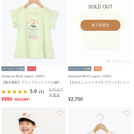
SOLD OUT
再入荷受付
タイムセール対象
SALE
タイムセール対象
NEW
Samansa Mos2 Lagom（KIDS）
Samansa Mos2 Lagom（KIDS）
【吸水速乾】プリンプリントフリル袖Tシャツ
【きかんしゃトーマス】プリントTシャツ
レビュー
5.0
（1）
を見る
¥990
¥2,750
-50%OFF-
お気に入り