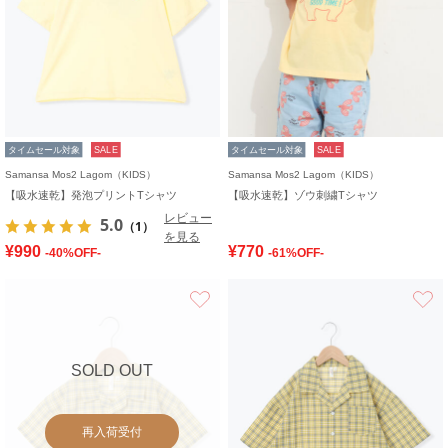
タイムセール対象
SALE
タイムセール対象
SALE
Samansa Mos2 Lagom（KIDS）
Samansa Mos2 Lagom（KIDS）
【吸水速乾】発泡プリントTシャツ
【吸水速乾】ゾウ刺繍Tシャツ
レビュー
5.0
（1）
を見る
¥990
¥770
-40%OFF-
-61%OFF-
お気に入り
SOLD OUT
再入荷受付