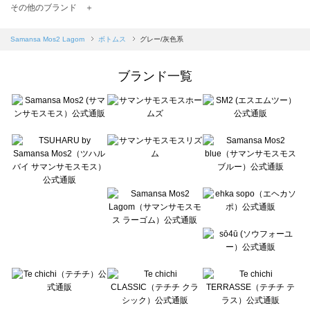
TSUHARU by Samansa Mos2（ツハルバイサマンサモスモス）のボトムス一覧
その他のブランド ＋
sm2rhythm（サマンサモスモス リズム）のボトムス一覧
Samansa Mos2 blue（サマンサモスモス ブルー）のボトムス一覧
Samansa Mos2 Lagom
ボトムス
グレー/灰色系
Samansa Mos2 Lagom（サマンサモスモス ラーゴム）のボトムス一覧
ehka sopo（エヘカソポ）のボトムス一覧
ブランド一覧
sō4ū（ソウフォーユー）のボトムス一覧
Te chichi（テチチ）のボトムス一覧
Te chichi CLASSIC（テチチ クラシック）のボトムス一覧
Te chichi TERRASSE（テチチ テラス）のボトムス一覧
Lugnoncure（ルノンキュール）のボトムス一覧
BETTY'S BLUE（べティーズブルー）のボトムス一覧
Wpc.（ワールドパーティー）のボトムス一覧