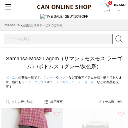
0
BRAND
カート
2026/03/18 ■店舗受け取りサービスのご案内
Samansa Mos2 Lagom（サマンサモスモス ラーゴ
ム）/ボトムス（グレー/灰色系）
ボトムス
の商品一覧です。
スカート
や
パンツ
など定番アイテムを取り揃えておりま
す。他にも
シャツ・ブラウス
や
カーディガン
、
ニット・セーター
などの商品も充
実！
さらに絞り込む
表示変更
アイテム数：
6
件
お気に入り