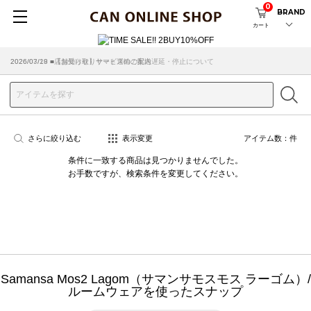
0
BRAND
カート
2026/07/29 ■【お知らせ】ヤマト運輸の配送遅延・停止について
2026/03/18 ■店舗受け取りサービスのご案内
さらに絞り込む
表示変更
アイテム数：
件
条件に一致する商品は見つかりませんでした。
お手数ですが、検索条件を変更してください。
Samansa Mos2 Lagom（サマンサモスモス ラーゴム）/
ルームウェアを使ったスナップ