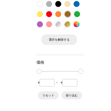
選択を解除する
価格
¥
~
¥
リセット
絞り込む