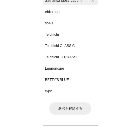
Samansa Mos2 Lagom
ehka sopo
sō4ū
Te chichi
Te chichi CLASSIC
Te chichi TERRASSE
Lugnoncure
BETTY'S BLUE
Wpc.
選択を解除する