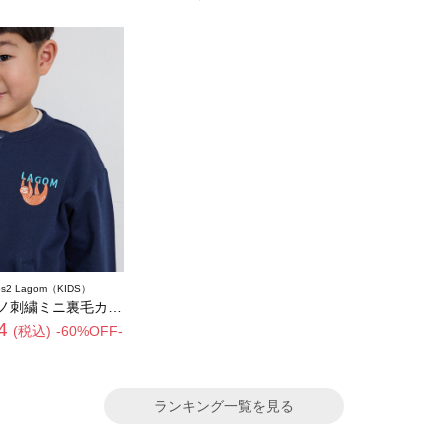
os2 Lagom（KIDS）
繍ミニ裏毛カーディガン
4
(税込)
-60%OFF-
ランキング一覧を見る