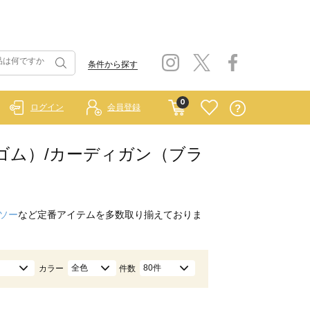
条件から探す
0
ログイン
会員登録
 ラーゴム）/カーディガン（ブラ
ソー
など定番アイテムを多数取り揃えておりま
全色
80件
カラー
件数