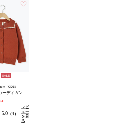
お気に入り
SALE
agom（KIDS）
カーディガン
0%OFF-
レビ
ュー
5.0
（1）
を見
る