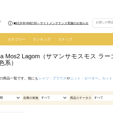
■8/13(木)AM2:00～サイトメンテナンス実施のお知らせ
カテゴリー
ランキング
スナップ
nsa Mos2 Lagom（サマンサモスモス
茶色系）
の商品一覧です。他にも
シャツ・ブラウス
や
ニット・セーター
、
カット
順
すべて
すべて
在庫の有無
商品ステータス