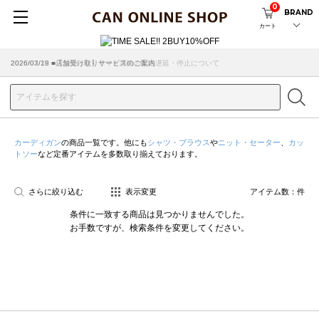
0
BRAND
カート
2026/07/29 ■【お知らせ】ヤマト運輸の配送遅延・停止について
2026/03/18 ■店舗受け取りサービスのご案内
カーディガン
の商品一覧です。他にも
シャツ・ブラウス
や
ニット・セーター
、
カッ
トソー
など定番アイテムを多数取り揃えております。
さらに絞り込む
表示変更
アイテム数：
件
条件に一致する商品は見つかりませんでした。
お手数ですが、検索条件を変更してください。