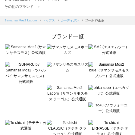
TSUHARU by Samansa Mos2（ツハルバイサマンサモスモス）のカーディガン一覧
その他のブランド ＋
sm2rhythm（サマンサモスモス リズム）のカーディガン一覧
Samansa Mos2 blue（サマンサモスモス ブルー）のカーディガン一覧
Samansa Mos2 Lagom
トップス
カーディガン
ゴールド/金系
Samansa Mos2 Lagom（サマンサモスモス ラーゴム）のカーディガン一覧
ehka sopo（エヘカソポ）のカーディガン一覧
ブランド一覧
sō4ū（ソウフォーユー）のカーディガン一覧
Te chichi（テチチ）のカーディガン一覧
Te chichi CLASSIC（テチチ クラシック）のカーディガン一覧
Te chichi TERRASSE（テチチ テラス）のカーディガン一覧
Lugnoncure（ルノンキュール）のカーディガン一覧
BETTY'S BLUE（べティーズブルー）のカーディガン一覧
Wpc.（ワールドパーティー）のカーディガン一覧