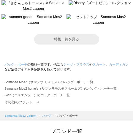
特集一覧を見る
バッグ・ポーチ
の商品一覧です。他にも
シャツ・ブラウス
や
スカート
、
カーディガン
など定番アイテムを多数取り揃えております。
Samansa Mos2（サマンサ モスモス）のバッグ・ポーチ一覧
Samansa Mos2 home's（サマンサモスモスホームズ）のバッグ・ポーチ一覧
SM2（エスエムツー）のバッグ・ポーチ一覧
TSUHARU by Samansa Mos2（ツハルバイサマンサモスモス）のバッグ・ポーチ一覧
その他のブランド ＋
sm2rhythm（サマンサモスモス リズム）のバッグ・ポーチ一覧
Samansa Mos2 blue（サマンサモスモス ブルー）のバッグ・ポーチ一覧
Samansa Mos2 Lagom
バッグ
バッグ・ポーチ
Samansa Mos2 Lagom（サマンサモスモス ラーゴム）のバッグ・ポーチ一覧
ehka sopo（エヘカソポ）のバッグ・ポーチ一覧
ブランド一覧