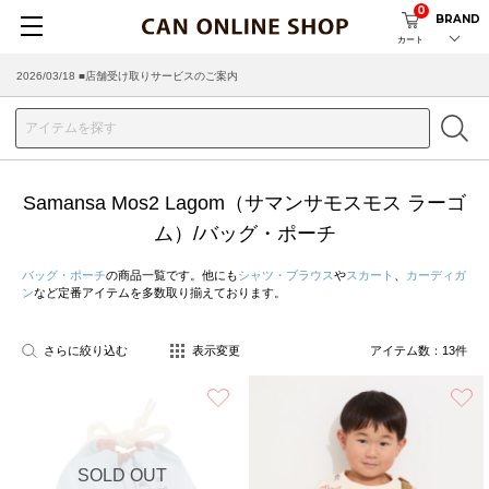
0
BRAND
カート
2026/03/18 ■店舗受け取りサービスのご案内
Samansa Mos2 Lagom（サマンサモスモス ラーゴ
ム）/バッグ・ポーチ
バッグ・ポーチ
の商品一覧です。他にも
シャツ・ブラウス
や
スカート
、
カーディガ
ン
など定番アイテムを多数取り揃えております。
さらに絞り込む
表示変更
アイテム数：
13
件
お気に入り
SOLD OUT