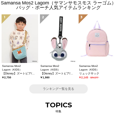
Samansa Mos2 Lagom（サマンサモスモス ラーゴム）
バッグ・ポーチ人気アイテムランキング
1
2
3
Samansa Mos2
Samansa Mos2
Samansa Mos2
Lagom（KIDS）
Lagom（KIDS）
Lagom（KIDS）
【Disney】ズートピア/キルティングショルダー
【Disney】ズートピア/ぬいぐるみポーチ
リュックサック
￥2,750
￥1,980
￥2,145
-50%OFF-
ランキング一覧を見る
TOPICS
特集