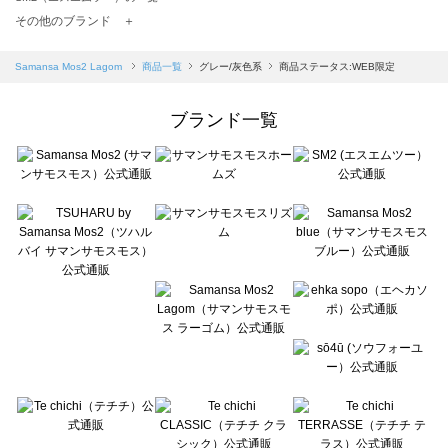
TSUHARU by Samansa Mos2（ツハルバイサマンサモスモス）の一覧
その他のブランド ＋
sm2rhythm（サマンサモスモス リズム）の一覧
Samansa Mos2 blue（サマンサモスモス ブルー）の一覧
Samansa Mos2 Lagom
商品一覧
グレー/灰色系
商品ステータス:WEB限定
Samansa Mos2 Lagom（サマンサモスモス ラーゴム）の一覧
ehka sopo（エヘカソポ）の一覧
ブランド一覧
sō4ū（ソウフォーユー）の一覧
Te chichi（テチチ）の一覧
Te chichi CLASSIC（テチチ クラシック）の一覧
Te chichi TERRASSE（テチチ テラス）の一覧
Lugnoncure（ルノンキュール）の一覧
BETTY'S BLUE（べティーズブルー）の一覧
Wpc.（ワールドパーティー）の一覧