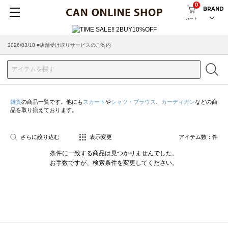
0
BRAND
カート
2026/03/18 ■店舗受け取りサービスのご案内
雑貨
の商品一覧です。他にも
スカート
や
シャツ・ブラウス
、
カーディガン
などの商
品を取り揃えております。
さらに絞り込む
表示変更
アイテム数：
件
条件に一致する商品は見つかりませんでした。
お手数ですが、検索条件を変更してください。