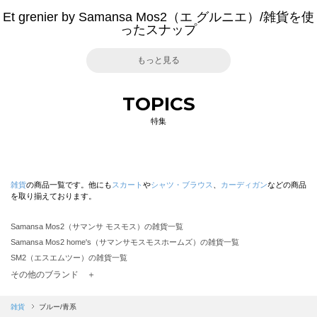
Et grenier by Samansa Mos2（エ グルニエ）/雑貨を使
ったスナップ
もっと見る
TOPICS
特集
雑貨
の商品一覧です。他にも
スカート
や
シャツ・ブラウス
、
カーディガン
などの商品
を取り揃えております。
Samansa Mos2（サマンサ モスモス）の雑貨一覧
Samansa Mos2 home's（サマンサモスモスホームズ）の雑貨一覧
SM2（エスエムツー）の雑貨一覧
TSUHARU by Samansa Mos2（ツハルバイサマンサモスモス）の雑貨一覧
その他のブランド ＋
sm2rhythm（サマンサモスモス リズム）の雑貨一覧
Samansa Mos2 blue（サマンサモスモス ブルー）の雑貨一覧
雑貨
ブルー/青系