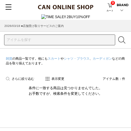
0
BRAND
カート
2026/03/18 ■店舗受け取りサービスのご案内
雑貨
の商品一覧です。他にも
スカート
や
シャツ・ブラウス
、
カーディガン
などの商
品を取り揃えております。
さらに絞り込む
表示変更
アイテム数：
件
条件に一致する商品は見つかりませんでした。
お手数ですが、検索条件を変更してください。