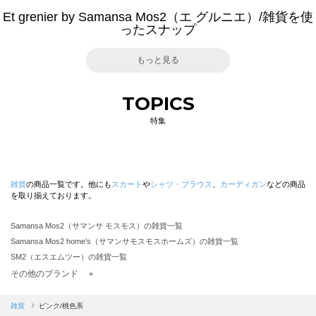
Et grenier by Samansa Mos2（エ グルニエ）/雑貨を使
ったスナップ
もっと見る
TOPICS
特集
雑貨
の商品一覧です。他にも
スカート
や
シャツ・ブラウス
、
カーディガン
などの商品
を取り揃えております。
Samansa Mos2（サマンサ モスモス）の雑貨一覧
Samansa Mos2 home's（サマンサモスモスホームズ）の雑貨一覧
SM2（エスエムツー）の雑貨一覧
TSUHARU by Samansa Mos2（ツハルバイサマンサモスモス）の雑貨一覧
その他のブランド ＋
sm2rhythm（サマンサモスモス リズム）の雑貨一覧
Samansa Mos2 blue（サマンサモスモス ブルー）の雑貨一覧
雑貨
ピンク/桃色系