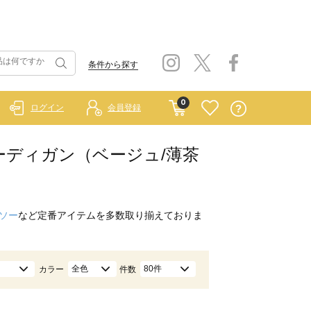
条件から探す
0
ログイン
会員登録
ニエ）/カーディガン（ベージュ/薄茶
ソー
など定番アイテムを多数取り揃えておりま
全色
80件
カラー
件数