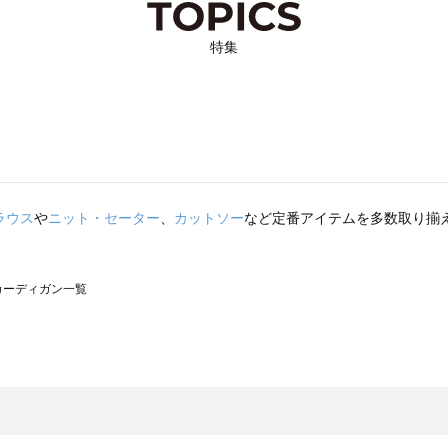
特集
ラウス
や
ニット・セーター
、
カットソー
など定番アイテムを多数取り揃
）のカーディガン一覧
サモスモス）のカーディガン一覧
一覧
ーディガン一覧
）のカーディガン一覧