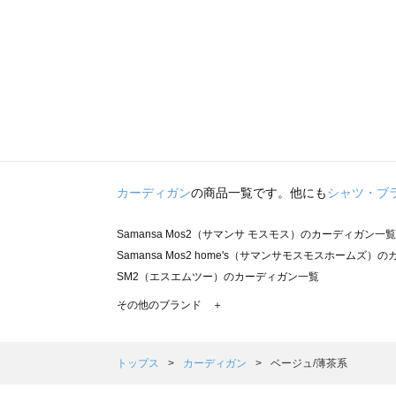
カーディガン
の商品一覧です。他にも
シャツ・ブ
Samansa Mos2（サマンサ モスモス）のカーディガン一覧
Samansa Mos2 home's（サマンサモスモスホームズ
SM2（エスエムツー）のカーディガン一覧
TSUHARU by Samansa Mos2（ツハルバイサマン
その他のブランド ＋
sm2rhythm（サマンサモスモス リズム）のカーディガン
Samansa Mos2 blue（サマンサモスモス ブルー）のカ
Samansa Mos2 Lagom（サマンサモスモス ラーゴム
トップス
カーディガン
ベージュ/薄茶系
ehka sopo（エヘカソポ）のカーディガン一覧