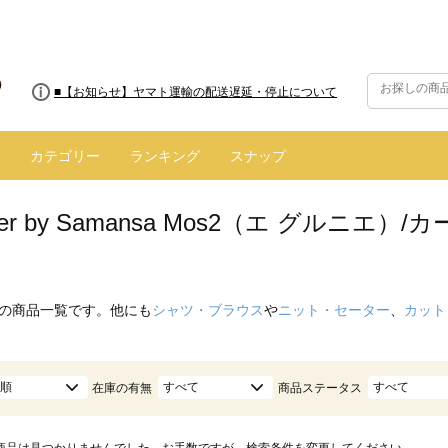
■8/13(木)AM2:00～サイトメンテナンス実施のお知らせ
■【お知らせ】ヤマト運輸の配送遅延・停止について
カテゴリー
ランキング
スナップ
enier by Samansa Mos2（エ グル
の商品一覧です。他にも
シャツ・ブラウス
や
ニット・セーター
、
カット
順
すべて
すべて
在庫の有無
商品ステータス