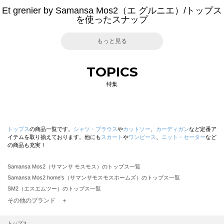
Et grenier by Samansa Mos2（エ グルニエ）/トップス
を使ったスナップ
もっと見る
TOPICS
特集
トップス
の商品一覧です。
シャツ・ブラウス
や
カットソー
、
カーディガン
など定番ア
イテムを取り揃えております。他にも
スカート
や
ワンピース
、
ニット・セーター
など
の商品も充実！
Samansa Mos2（サマンサ モスモス）のトップス一覧
Samansa Mos2 home's（サマンサモスモスホームズ）のトップス一覧
SM2（エスエムツー）のトップス一覧
TSUHARU by Samansa Mos2（ツハルバイサマンサモスモス）のトップス一覧
その他のブランド ＋
sm2rhythm（サマンサモスモス リズム）のトップス一覧
Samansa Mos2 blue（サマンサモスモス ブルー）のトップス一覧
トップス