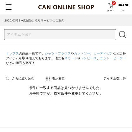
0
BRAND
カート
2026/03/18 ■店舗受け取りサービスのご案内
トップス
の商品一覧です。
シャツ・ブラウス
や
カットソー
、
カーディガン
など定番
アイテムを取り揃えております。他にも
スカート
や
ワンピース
、
ニット・セーター
などの商品も充実！
さらに絞り込む
表示変更
アイテム数：
件
条件に一致する商品は見つかりませんでした。
お手数ですが、検索条件を変更してください。