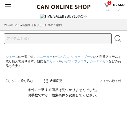
0
BRAND
カート
2026/03/18 ■店舗受け取りサービスのご案内
シューズ
の一覧です。
スニーカー
や
パンプス
、
ショートブーツ
など定番アイテムを
取り揃えております。他にも
スカート
や
シャツ・ブラウス
、
カーディガン
などの商
品も充実！
さらに絞り込む
表示変更
アイテム数：
件
条件に一致する商品は見つかりませんでした。
お手数ですが、検索条件を変更してください。