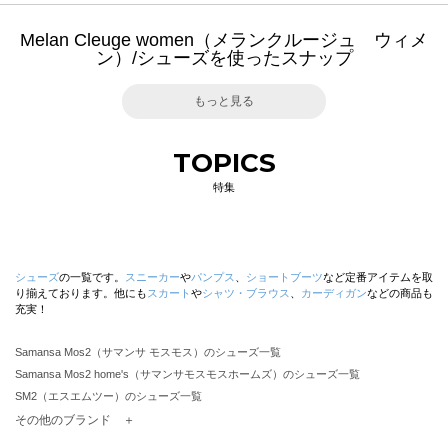
Melan Cleuge women（メランクルージュ ウィメ
ン）/シューズを使ったスナップ
もっと見る
TOPICS
特集
シューズ
の一覧です。
スニーカー
や
パンプス
、
ショートブーツ
など定番アイテムを取
り揃えております。他にも
スカート
や
シャツ・ブラウス
、
カーディガン
などの商品も
充実！
Samansa Mos2（サマンサ モスモス）のシューズ一覧
Samansa Mos2 home's（サマンサモスモスホームズ）のシューズ一覧
SM2（エスエムツー）のシューズ一覧
TSUHARU by Samansa Mos2（ツハルバイサマンサモスモス）のシューズ一覧
その他のブランド ＋
sm2rhythm（サマンサモスモス リズム）のシューズ一覧